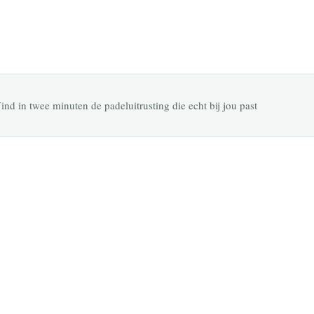
1 July 2026
ind in twee minuten de padeluitrusting die echt bij jou past
SERIE REVIEW