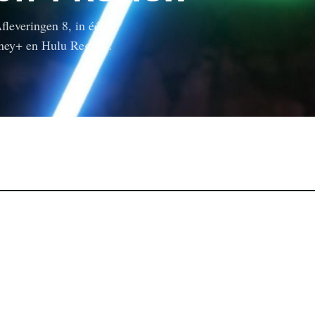
leveringen 8, in één
sney+ en Hulu Regie…