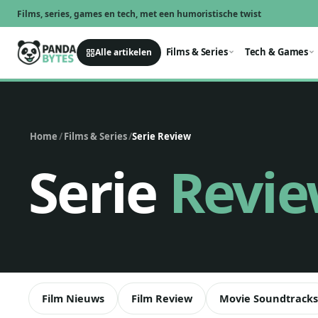
S
Films, series, games en tech, met een humoristische twist
k
i
Films & Series
Tech & Games
Alle artikelen
p
t
o
c
Home
/
Films & Series
/
Serie Review
o
Serie
Revi
n
t
e
n
t
Film Nieuws
Film Review
Movie Soundtracks