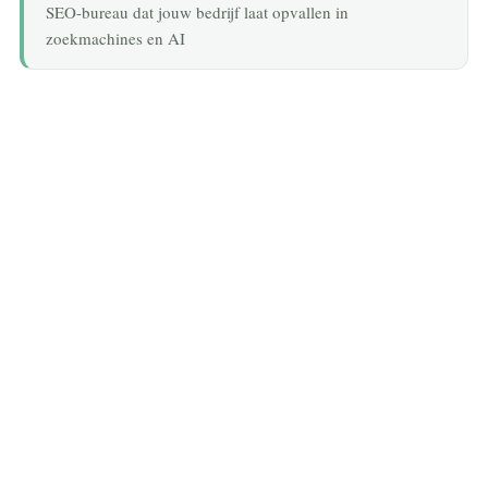
SEO-bureau dat jouw bedrijf laat opvallen in
zoekmachines en AI
FILMS & SERIES
Terugspoelen en herontdekken: 5 films van
Walton Goggins die je opnieuw moet kijken
6 August 2026