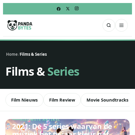
Home
/
Films & Series
Films &
Series
Film Nieuws
Film Review
Movie Soundtracks
NIEUWSTE ARTIKEL
Nieuwste artikel
2021: De 5 series waarvan de
muziek het tv-jaar kleur gaf