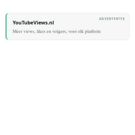
1 August 2026
ADVERTENTIE
YouTubeViews.nl
Meer views, likes en volgers, voor elk platform
FILMS & SERIES
The odyssey waar te zien streaming
1 August 2026