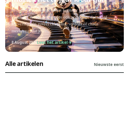
Introductie: Sommige series herinner je je om één
iconische scène. Andere om een personage dat vanaf
aflevering één zoveel charisma, verdriet of chaos
meebrengt dat je…
Lees het artikel
8 August 2026
Alle artikelen
Nieuwste eerst
FILMS & SERIES