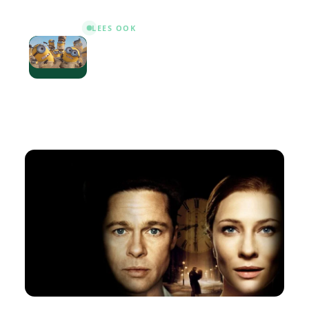
LEES OOK
Minions & Monsters review: de
verrassend sterke ode aan cinema
binnen de Despicable Me-
franchise