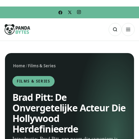
Home
/
Films & Series
FILMS & SERIES
Brad Pitt: De
Onvergetelijke Acteur Die
Hollywood
Herdefinieerde
Introductie: Brad Pitt, een naam die synoniem is