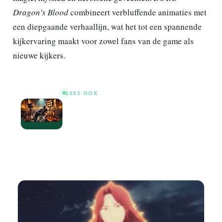
Dragon’s Blood
combineert verbluffende animaties met
een diepgaande verhaallijn, wat het tot een spannende
kijkervaring maakt voor zowel fans van de game als
nieuwe kijkers.
LEES OOK
10 Documentaires die je Moet
Zien als je Being EddieGeweldig
Vond: Aanbevelingen voor Fans
van Iconische Entertainers