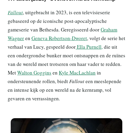
Fallout
, uitgebracht in 2023, is een televisieserie
gebaseerd op de iconische post-apocalyptische
gameserie van Bethesda. Geregisseerd door
Graham
Wagner
en
Geneva Robertson-Dworet
, volgt de serie het
verhaal van Lucy, gespeeld door
Ella Purnell,
die uit
een ondergrondse bunker moet ontsnappen en de ruïnes
van de wereld moet trotseren om haar vader te redden.
Met
Walton Goggins
en
Kyle MacLachlan
in
ondersteunende rollen, biedt
Fallout
een meeslepende
en intense kijk op een wereld na de kernramp, vol
gevaren en verrassingen.