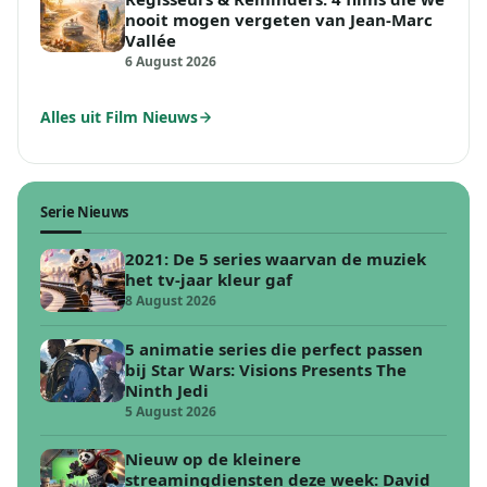
nooit mogen vergeten van Jean-Marc
Vallée
6 August 2026
Alles uit Film Nieuws
Serie Nieuws
2021: De 5 series waarvan de muziek
het tv-jaar kleur gaf
8 August 2026
5 animatie series die perfect passen
bij Star Wars: Visions Presents The
Ninth Jedi
5 August 2026
Nieuw op de kleinere
streamingdiensten deze week: David