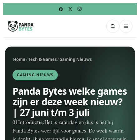
Home
/
Tech & Games
/
Gaming Nieuws
GAMING NIEUWS
Panda Bytes welke games
zijn er deze week nieuw?
| 27 juni t/m 3 juli
01Introductie:Het is zaterdag en dus is het bij
Panda Bytes weer tijd voor games. De week waarin
je denkt: ik ga verstandig kiezen, ik speel eerst mijn