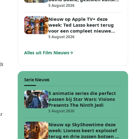
en vechten in de woestijn
5 August 2026
Nieuw op Apple TV+ deze
week: Ted Lasso keert terug
voor een compleet nieuwe
voetbal uitdaging
5 August 2026
Alles uit Film Nieuws
dt
Serie Nieuws
5 animatie series die perfect
passen bij Star Wars: Visions
Presents The Ninth Jedi
5 August 2026
ar
Nieuw op SkyShowtime deze
week: Lioness keert explosief
terug en drie zussen botsen op