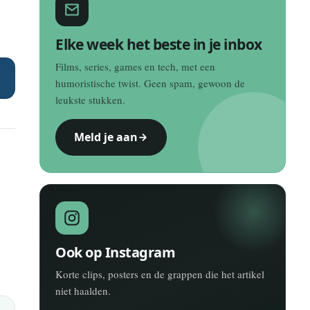
Elke week het beste in je inbox
Films, series, games en tech, met een
E
humoristische twist. Geen spam, gewoon de
leukste stukken.
Meld je aan
Ook op Instagram
Korte clips, posters en de grappen die het artikel
niet haalden.