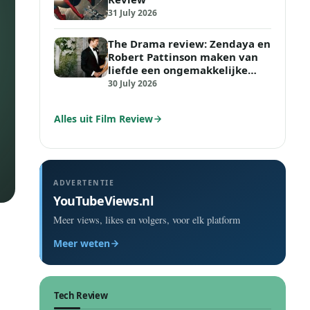
31 July 2026
The Drama review: Zendaya en
Robert Pattinson maken van
liefde een ongemakkelijke
tijdbom
30 July 2026
Alles uit Film Review
ADVERTENTIE
YouTubeViews.nl
Meer views, likes en volgers, voor elk platform
Meer weten
Tech Review