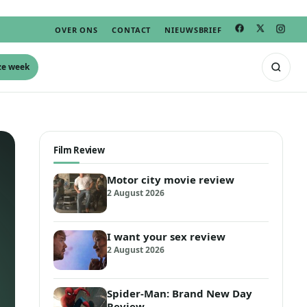
OVER ONS
CONTACT
NIEUWSBRIEF
ze week
Film Review
Motor city movie review
2 August 2026
I want your sex review
2 August 2026
Spider-Man: Brand New Day
Review