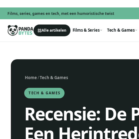
Films, series, games en tech, met een humoristische twist
Films & Series
Tech & Games
Alle artikelen
Home
/
Tech & Games
TECH & GAMES
Recensie: De P
Een Herintred