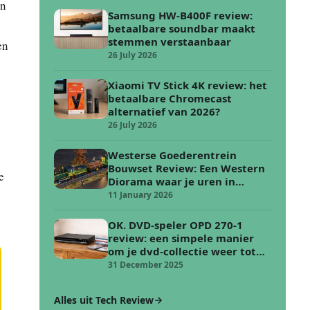
en
Samsung HW-B400F review:
betaalbare soundbar maakt
stemmen verstaanbaar
en
26 July 2026
Xiaomi TV Stick 4K review: het
betaalbare Chromecast
alternatief van 2026?
26 July 2026
Westerse Goederentrein
Bouwset Review: Een Western
e
Diorama waar je uren in
verdwijnt
11 January 2026
OK. DVD-speler OPD 270-1
review: een simpele manier
om je dvd-collectie weer tot
leven te wekken
31 December 2025
Alles uit Tech Review