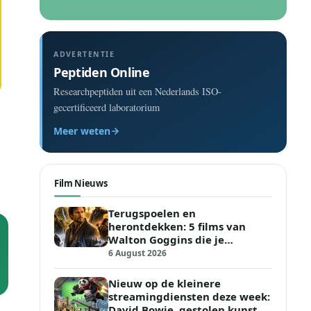
ADVERTENTIE
Peptiden Online
Researchpeptiden uit een Nederlands ISO-
gecertificeerd laboratorium
Meer weten
Film Nieuws
Terugspoelen en
herontdekken: 5 films van
Walton Goggins die je
opnieuw moet kijken
6 August 2026
Nieuw op de kleinere
streamingdiensten deze week:
David Bowie, gestolen kunst