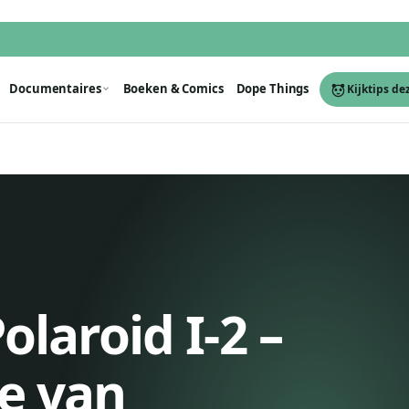
Documentaires
Boeken & Comics
Dope Things
Kijktips de
olaroid I-2 –
e van