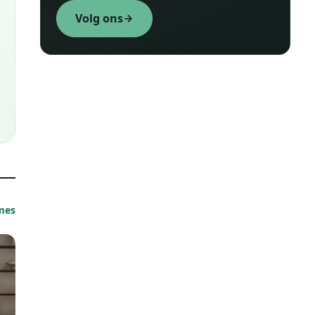
Volg ons
ames