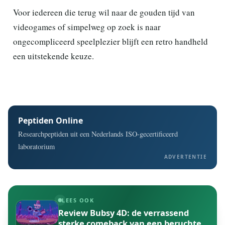
Voor iedereen die terug wil naar de gouden tijd van
videogames of simpelweg op zoek is naar
ongecompliceerd speelplezier blijft een retro handheld
een uitstekende keuze.
Peptiden Online
Researchpeptiden uit een Nederlands ISO-gecertificeerd
laboratorium
ADVERTENTIE
LEES OOK
Review Bubsy 4D: de verrassend
sterke comeback van een beruchte