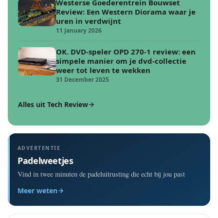
Westerse Goederentrein Bouwset
Review: Een Western Diorama waar je
uren in verdwijnt
11 January 2026
OK. DVD-speler OPD 270-1 review: een
simpele manier om je dvd-collectie
weer tot leven te wekken
31 December 2025
Alles uit Tech Review
ADVERTENTIE
Padelweetjes
Vind in twee minuten de padeluitrusting die echt bij jou past
Meer weten