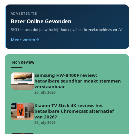
ADVERTENTIE
Beter Online Gevonden
SEO-bureau dat jouw bedrijf laat opvallen in zoekmachines en AI
Meer weten
Tech Review
Samsung HW-B400F review:
betaalbare soundbar maakt stemmen
verstaanbaar
26 July 2026
Xiaomi TV Stick 4K review: het
betaalbare Chromecast alternatief
van 2026?
26 July 2026