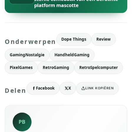
platform mascotte
Dope Things
Review
Onderwerpen
GamingNostalgie
HandheldGaming
PixelGames
RetroGaming
RetroSpelcomputer
Facebook
X
LINK KOPIËREN
Delen
PB