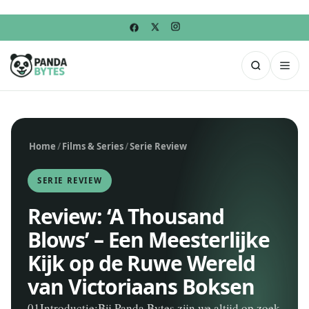
Home
/
Films & Series
/
Serie Review
SERIE REVIEW
Review: ‘A Thousand
Blows’ – Een Meesterlijke
Kijk op de Ruwe Wereld
van Victoriaans Boksen
01Introductie:Bij Panda Bytes zijn we altijd op zoek