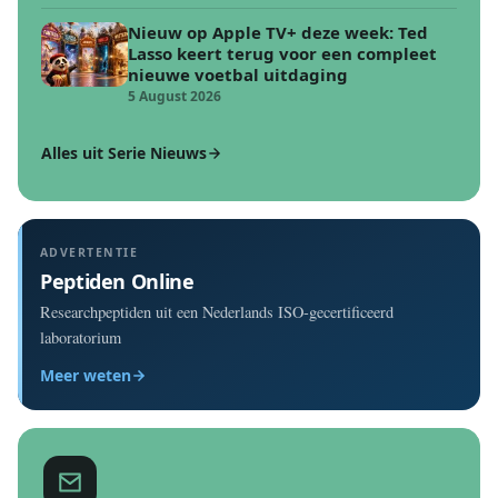
Nieuw op Apple TV+ deze week: Ted
Lasso keert terug voor een compleet
nieuwe voetbal uitdaging
5 August 2026
Alles uit Serie Nieuws
ADVERTENTIE
Peptiden Online
Researchpeptiden uit een Nederlands ISO-gecertificeerd
laboratorium
Meer weten