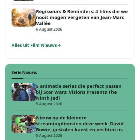
Regisseurs & Reminders: 4 films die we
nooit mogen vergeten van Jean-Marc
Vallée
6 August 2026
Alles uit Film Nieuws
Serie Nieuws
5 animatie series die perfect passen
bij Star Wars: Visions Presents The
Ninth Jedi
5 August 2026
Nieuw op de kleinere
streamingdiensten deze week: David
Bowie, gestolen kunst en vechten in
de woestijn
5 August 2026