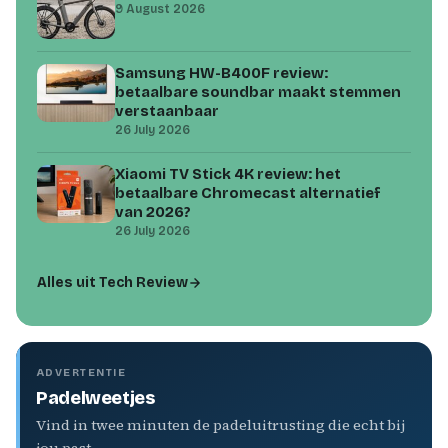
9 August 2026
Samsung HW-B400F review:
betaalbare soundbar maakt stemmen
verstaanbaar
26 July 2026
Xiaomi TV Stick 4K review: het
betaalbare Chromecast alternatief
van 2026?
26 July 2026
Alles uit Tech Review
ADVERTENTIE
Padelweetjes
Vind in twee minuten de padeluitrusting die echt bij