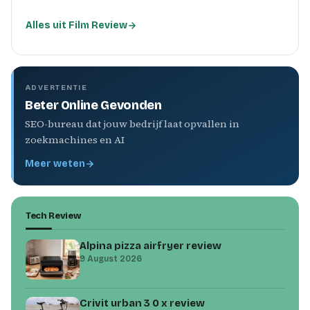
Alles uit Film Review
ADVERTENTIE
Beter Online Gevonden
SEO-bureau dat jouw bedrijf laat opvallen in
zoekmachines en AI
Meer weten
Tech Review
Alpina pizza airfryer review
9 August 2026
Crivit urban 3 0 x review