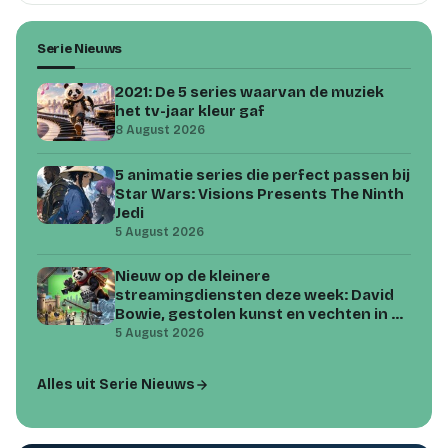
Serie Nieuws
2021: De 5 series waarvan de muziek
het tv-jaar kleur gaf
8 August 2026
5 animatie series die perfect passen bij
Star Wars: Visions Presents The Ninth
Jedi
5 August 2026
Nieuw op de kleinere
streamingdiensten deze week: David
Bowie, gestolen kunst en vechten in de
woestijn
5 August 2026
Alles uit Serie Nieuws