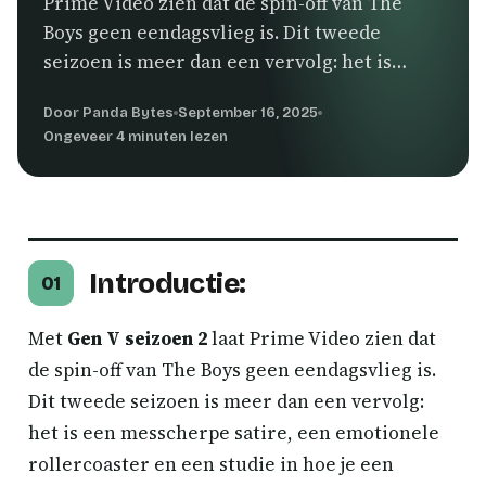
Prime Video zien dat de spin-off van The
Boys geen eendagsvlieg is. Dit tweede
seizoen is meer dan een vervolg: het is…
Door Panda Bytes
September 16, 2025
Ongeveer 4 minuten lezen
Introductie:
01
Met
Gen V seizoen 2
laat Prime Video zien dat
de spin-off van The Boys geen eendagsvlieg is.
Dit tweede seizoen is meer dan een vervolg:
het is een messcherpe satire, een emotionele
rollercoaster en een studie in hoe je een