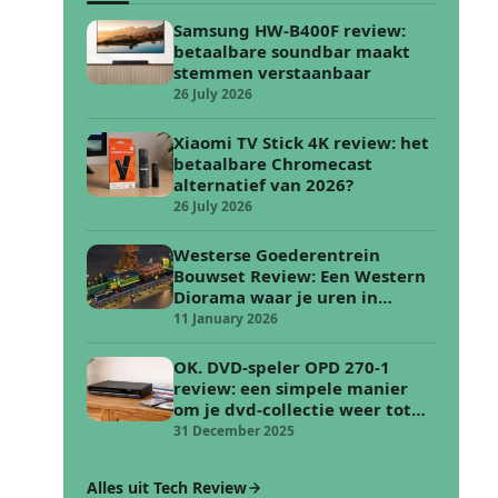
Samsung HW-B400F review:
betaalbare soundbar maakt
stemmen verstaanbaar
26 July 2026
Xiaomi TV Stick 4K review: het
betaalbare Chromecast
alternatief van 2026?
26 July 2026
Westerse Goederentrein
Bouwset Review: Een Western
Diorama waar je uren in
verdwijnt
11 January 2026
OK. DVD-speler OPD 270-1
review: een simpele manier
om je dvd-collectie weer tot
leven te wekken
31 December 2025
Alles uit Tech Review