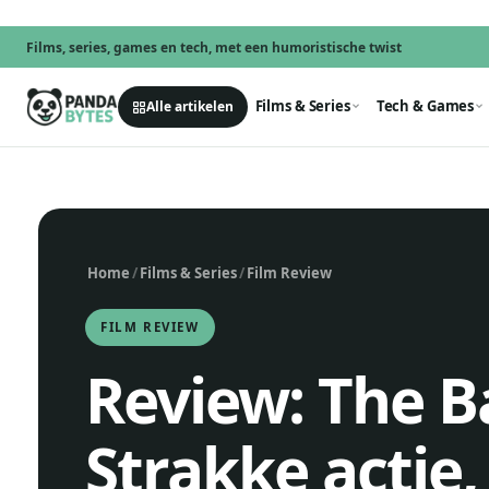
Films, series, games en tech, met een humoristische twist
Films & Series
Tech & Games
Alle artikelen
Home
/
Films & Series
/
Film Review
FILM REVIEW
Review: The B
Strakke actie