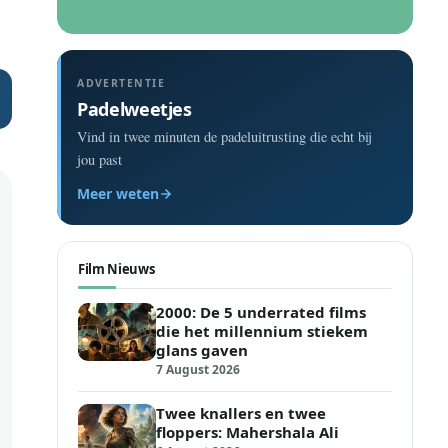
ADVERTENTIE
Padelweetjes
Vind in twee minuten de padeluitrusting die echt bij
jou past
Meer weten
Film Nieuws
2000: De 5 underrated films
die het millennium stiekem
glans gaven
7 August 2026
Twee knallers en twee
floppers: Mahershala Ali