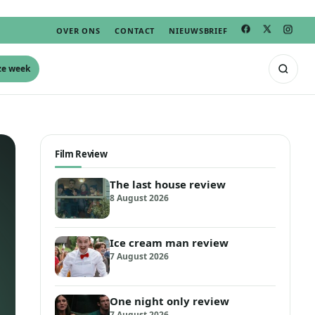
OVER ONS
CONTACT
NIEUWSBRIEF
ze week
Film Review
The last house review
8 August 2026
Ice cream man review
7 August 2026
One night only review
7 August 2026