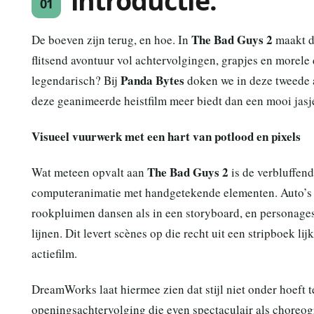
introductie:
01
The Bad Guys 2
De boeven zijn terug, en hoe. In
maakt d
flitsend avontuur vol achtervolgingen, grapjes en morel
Panda Bytes
legendarisch? Bij
doken we in deze tweede 
deze geanimeerde heistfilm meer biedt dan een mooi jasje.
Visueel vuurwerk met een hart van potlood en pixels
The Bad Guys 2
Wat meteen opvalt aan
is de verbluffend
computeranimatie met handgetekende elementen. Auto’s sc
rookpluimen dansen als in een storyboard, en personages
lijnen. Dit levert scènes op die recht uit een stripboek 
actiefilm.
DreamWorks laat hiermee zien dat stijl niet onder hoeft 
openingsachtervolging die even spectaculair als choreogra