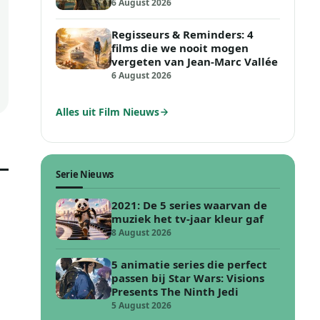
6 August 2026
Regisseurs & Reminders: 4
films die we nooit mogen
vergeten van Jean-Marc Vallée
6 August 2026
Alles uit Film Nieuws
Serie Nieuws
2021: De 5 series waarvan de
muziek het tv-jaar kleur gaf
8 August 2026
5 animatie series die perfect
passen bij Star Wars: Visions
Presents The Ninth Jedi
5 August 2026