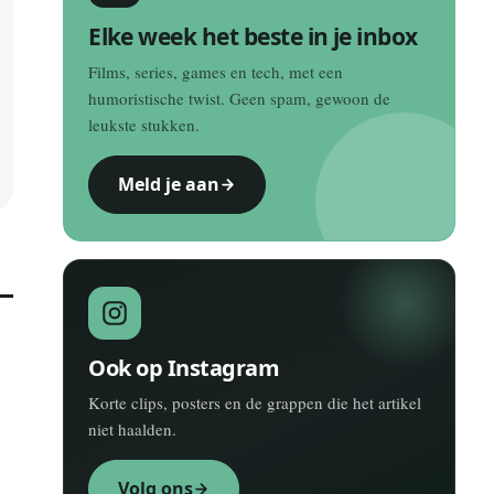
Elke week het beste in je inbox
Films, series, games en tech, met een
humoristische twist. Geen spam, gewoon de
leukste stukken.
Meld je aan
Ook op Instagram
Korte clips, posters en de grappen die het artikel
niet haalden.
Volg ons