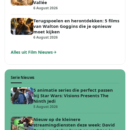
Vallée
6 August 2026
Terugspoelen en herontdekken: 5 films
van Walton Goggins die je opnieuw
moet kijken
6 August 2026
Alles uit Film Nieuws
Serie Nieuws
5 animatie series die perfect passen
bij Star Wars: Visions Presents The
Ninth Jedi
5 August 2026
Nieuw op de kleinere
streamingdiensten deze week: David