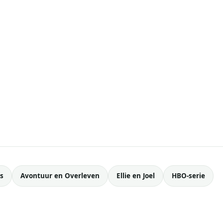
s
Avontuur en Overleven
Ellie en Joel
HBO-serie