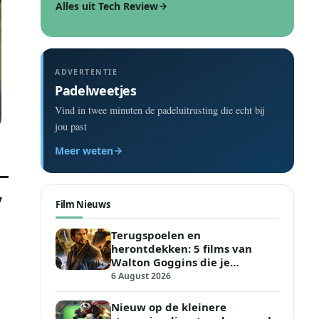
Alles uit Tech Review
ADVERTENTIE
Padelweetjes
Vind in twee minuten de padeluitrusting die echt bij
jou past
Meer weten
’
Film Nieuws
Terugspoelen en
herontdekken: 5 films van
Walton Goggins die je
opnieuw moet kijken
6 August 2026
Nieuw op de kleinere