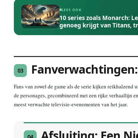
LEES OOK
10 series zoals Monarch: L
genoeg krijgt van Titans,
Fanverwachtingen:
03
Fans van zowel de game als de serie kijken reikhalzend u
de personages, gecombineerd met een rijke verhaallijn e
meest verwachte televisie-evenementen van het jaar.
Afsluiting: Een N
04