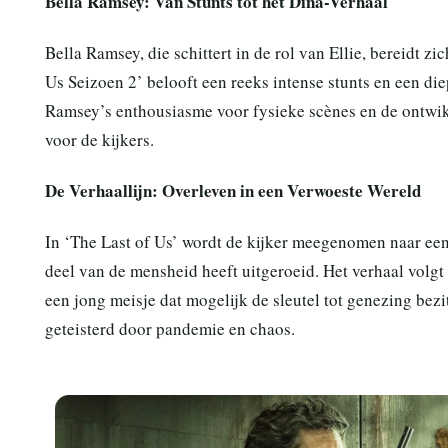
Bella Ramsey: Van Stunts tot het Dina-Verhaal
Bella Ramsey, die schittert in de rol van Ellie, bereidt z
Us Seizoen 2’ belooft een reeks intense stunts en een di
Ramsey’s enthousiasme voor fysieke scènes en de ontwi
voor de kijkers.
De Verhaallijn: Overleven in een Verwoeste Wereld
In ‘The Last of Us’ wordt de kijker meegenomen naar ee
deel van de mensheid heeft uitgeroeid. Het verhaal volgt J
een jong meisje dat mogelijk de sleutel tot genezing bez
geteisterd door pandemie en chaos.