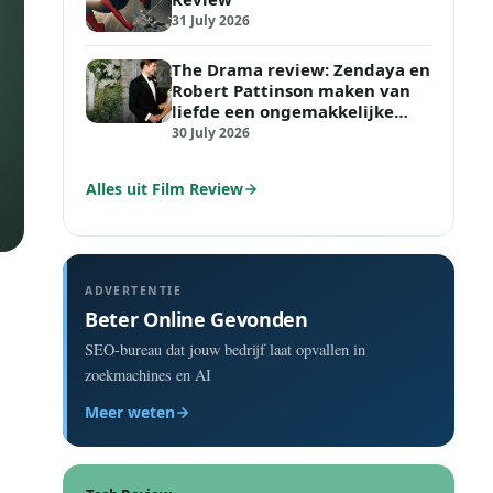
31 July 2026
The Drama review: Zendaya en
Robert Pattinson maken van
liefde een ongemakkelijke
tijdbom
30 July 2026
Alles uit Film Review
ADVERTENTIE
Beter Online Gevonden
SEO-bureau dat jouw bedrijf laat opvallen in
zoekmachines en AI
Meer weten