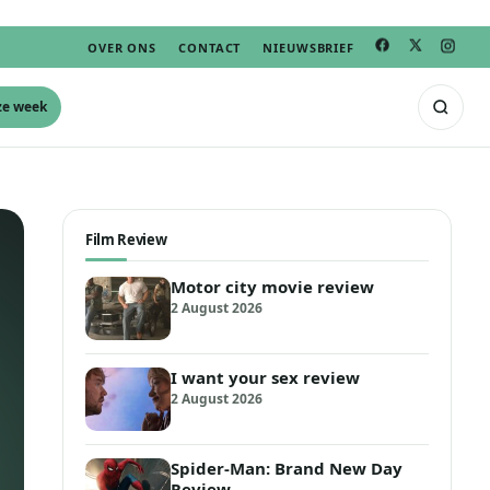
OVER ONS
CONTACT
NIEUWSBRIEF
ze week
Film Review
Motor city movie review
2 August 2026
I want your sex review
2 August 2026
Spider-Man: Brand New Day
Review