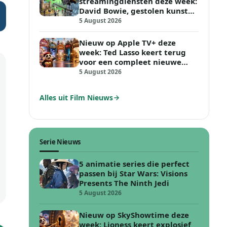
streamingdiensten deze week:
David Bowie, gestolen kunst
en vechten in de woestijn
5 August 2026
Nieuw op Apple TV+ deze
week: Ted Lasso keert terug
voor een compleet nieuwe
voetbal uitdaging
5 August 2026
Alles uit Film Nieuws
Serie Nieuws
5 animatie series die perfect
passen bij Star Wars: Visions
Presents The Ninth Jedi
5 August 2026
Nieuw op SkyShowtime deze
week: Lioness keert explosief