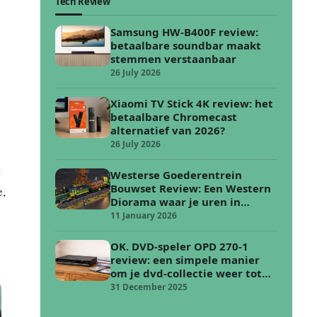
Tech Review
Samsung HW-B400F review:
betaalbare soundbar maakt
stemmen verstaanbaar
26 July 2026
Xiaomi TV Stick 4K review: het
betaalbare Chromecast
alternatief van 2026?
26 July 2026
t
Westerse Goederentrein
Bouwset Review: Een Western
e,
Diorama waar je uren in
verdwijnt
11 January 2026
OK. DVD-speler OPD 270-1
review: een simpele manier
om je dvd-collectie weer tot
leven te wekken
31 December 2025