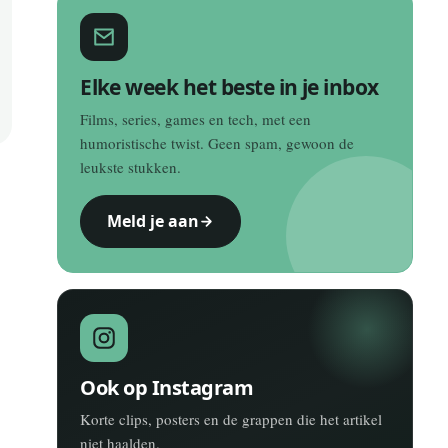
Elke week het beste in je inbox
Films, series, games en tech, met een
humoristische twist. Geen spam, gewoon de
leukste stukken.
Meld je aan
Ook op Instagram
Korte clips, posters en de grappen die het artikel
niet haalden.