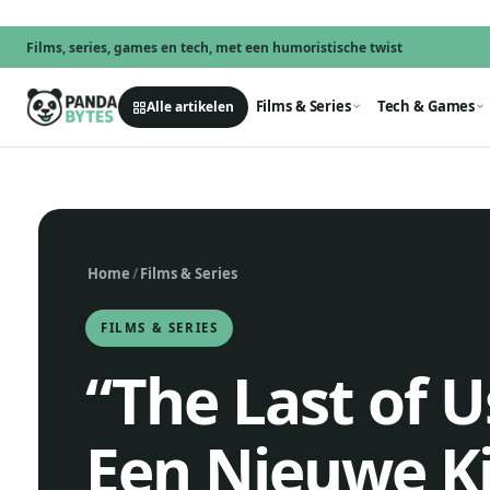
Films, series, games en tech, met een humoristische twist
Films & Series
Tech & Games
Alle artikelen
Home
/
Films & Series
FILMS & SERIES
“The Last of U
Een Nieuwe Ki