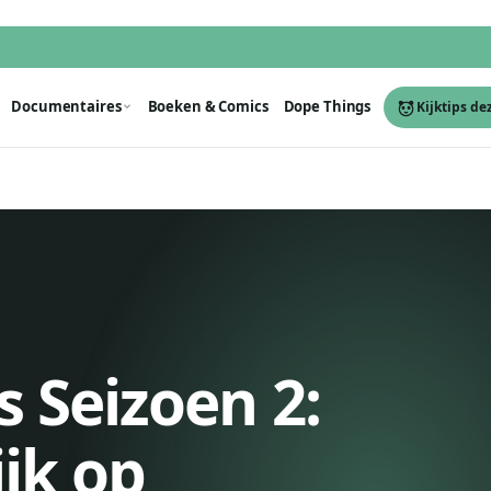
Documentaires
Boeken & Comics
Dope Things
Kijktips de
s Seizoen 2:
jk op