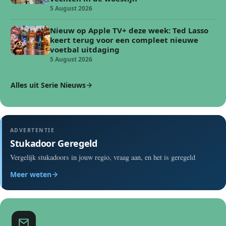
5 August 2026
Nieuw op Apple TV+ deze week: Ted Lasso
keert terug voor een compleet nieuwe
voetbal uitdaging
5 August 2026
Alles uit Serie Nieuws
ADVERTENTIE
Stukadoor Geregeld
Vergelijk stukadoors in jouw regio, vraag aan, en het is geregeld
Meer weten