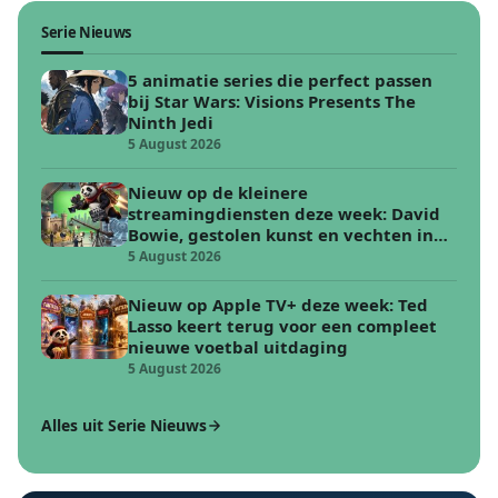
Serie Nieuws
5 animatie series die perfect passen
bij Star Wars: Visions Presents The
Ninth Jedi
5 August 2026
Nieuw op de kleinere
streamingdiensten deze week: David
Bowie, gestolen kunst en vechten in
de woestijn
5 August 2026
Nieuw op Apple TV+ deze week: Ted
Lasso keert terug voor een compleet
nieuwe voetbal uitdaging
5 August 2026
Alles uit Serie Nieuws