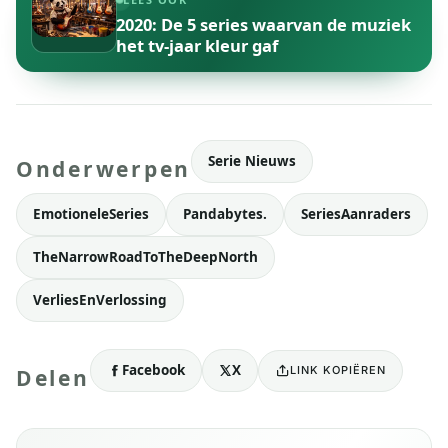
2020: De 5 series waarvan de muziek
het tv-jaar kleur gaf
Serie Nieuws
Onderwerpen
EmotioneleSeries
Pandabytes.
SeriesAanraders
TheNarrowRoadToTheDeepNorth
VerliesEnVerlossing
Facebook
X
LINK KOPIËREN
Delen