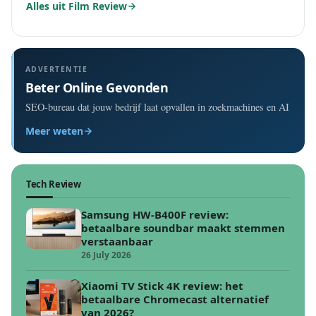
Alles uit Film Review
ADVERTENTIE
Beter Online Gevonden
SEO-bureau dat jouw bedrijf laat opvallen in zoekmachines en AI
Meer weten
Tech Review
Samsung HW-B400F review:
betaalbare soundbar maakt stemmen
verstaanbaar
26 July 2026
Xiaomi TV Stick 4K review: het
betaalbare Chromecast alternatief
van 2026?