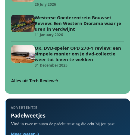
26 July 2026
Westerse Goederentrein Bouwset
Review: Een Western Diorama waar je
uren in verdwijnt
11 January 2026
OK. DVD-speler OPD 270-1 review: een
simpele manier om je dvd-collectie
weer tot leven te wekken
31 December 2025
Alles uit Tech Review
ADVERTENTIE
Padelweetjes
Vind in twee minuten de padeluitrusting die echt bij jou past
Meer weten