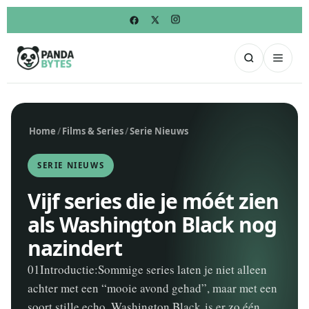
Home
/
Films & Series
/
Serie Nieuws
SERIE NIEUWS
Vijf series die je móét zien
als Washington Black nog
nazindert
01Introductie:Sommige series laten je niet alleen
achter met een “mooie avond gehad”, maar met een
soort stille echo. Washington Black is er zo één.