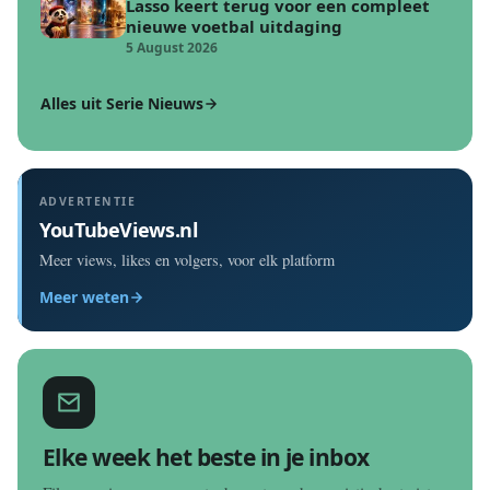
Lasso keert terug voor een compleet
nieuwe voetbal uitdaging
5 August 2026
Alles uit Serie Nieuws
ADVERTENTIE
YouTubeViews.nl
Meer views, likes en volgers, voor elk platform
Meer weten
Elke week het beste in je inbox