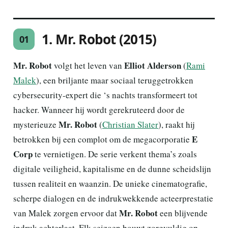
1. Mr. Robot (2015)
01
Mr. Robot
Elliot Alderson
volgt het leven van
(
Rami
Malek
), een briljante maar sociaal teruggetrokken
cybersecurity-expert die ‘s nachts transformeert tot
hacker. Wanneer hij wordt gerekruteerd door de
Mr. Robot
mysterieuze
(
Christian Slater
), raakt hij
E
betrokken bij een complot om de megacorporatie
Corp
te vernietigen. De serie verkent thema’s zoals
digitale veiligheid, kapitalisme en de dunne scheidslijn
tussen realiteit en waanzin. De unieke cinematografie,
scherpe dialogen en de indrukwekkende acteerprestatie
Mr. Robot
van Malek zorgen ervoor dat
een blijvende
indruk achterlaat. Elk seizoen bouwt zorgvuldig op