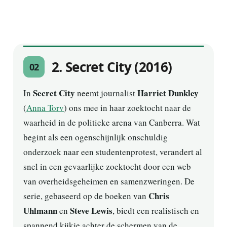
genomen
ADVERTENTIE
2. Secret City (2016)
02
Secret City
Harriet Dunkley
In
neemt journalist
(
Anna Torv
) ons mee in haar zoektocht naar de
waarheid in de politieke arena van Canberra. Wat
begint als een ogenschijnlijk onschuldig
onderzoek naar een studentenprotest, verandert al
snel in een gevaarlijke zoektocht door een web
van overheidsgeheimen en samenzweringen. De
Chris
serie, gebaseerd op de boeken van
Uhlmann
Steve Lewis
en
, biedt een realistisch en
spannend kijkje achter de schermen van de