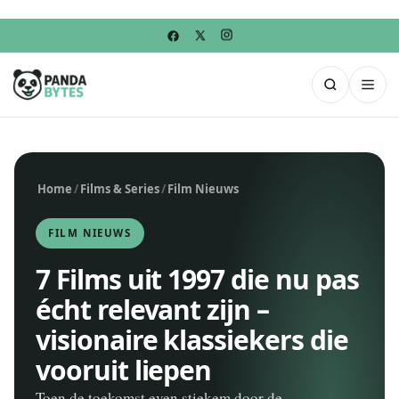
Home
/
Films & Series
/
Film Nieuws
FILM NIEUWS
7 Films uit 1997 die nu pas
écht relevant zijn –
visionaire klassiekers die
vooruit liepen
Toen de toekomst even stiekem door de