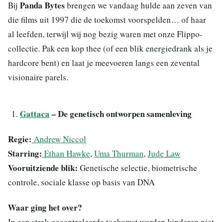
Panda Bytes
Bij
brengen we vandaag hulde aan zeven van
die films uit 1997 die de toekomst voorspelden… of haar
al leefden, terwijl wij nog bezig waren met onze Flippo-
collectie. Pak een kop thee (of een blik energiedrank als je
hardcore bent) en laat je meevoeren langs een zevental
visionaire parels.
Gattaca
– De genetisch ontworpen samenleving
Regie:
Andrew Niccol
Starring:
Ethan Hawke
,
Uma Thurman
,
Jude Law
Vooruitziende blik:
Genetische selectie, biometrische
controle, sociale klasse op basis van DNA
Waar ging het over?
In een strak gecontroleerde toekomst worden kinderen niet