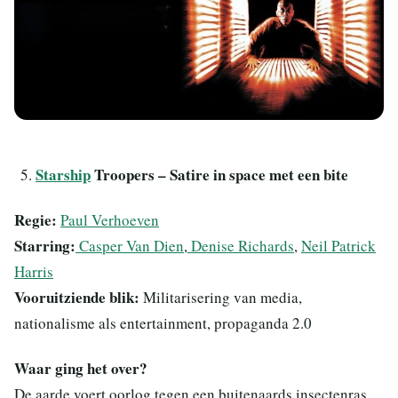
Starship
Troopers – Satire in space met een bite
Regie:
Paul Verhoeven
Starring:
Casper Van Dien
,
Denise Richards
,
Neil Patrick
Harris
Vooruitziende blik:
Militarisering van media,
nationalisme als entertainment, propaganda 2.0
Waar ging het over?
De aarde voert oorlog tegen een buitenaards insectenras.