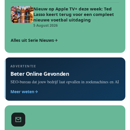
Nieuw op Apple TV+ deze week: Ted
Lasso keert terug voor een compleet
nieuwe voetbal uitdaging
5 August 2026
Alles uit Serie Nieuws
ADVERTENTIE
Beter Online Gevonden
SEO-bureau dat jouw bedrijf laat opvallen in zoekmachines en AI
Meer weten