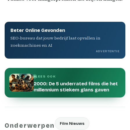
Beter Online Gevonden
SEO-bureau dat jouw bedrijf laat opvallen in
zoekmachines en AI
ADVERTENTIE
LEES OOK
2000: De 5 underrated films die het
millennium stiekem glans gaven
Film Nieuws
Onderwerpen