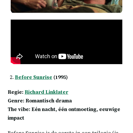
Before Sunrise
(1995)
Regie:
Richard Linklater
Genre: Romantisch drama
The vibe: Eén nacht, één ontmoeting, eeuwige
impact
Before Sunrise is de eerste in een trilogie (ja,