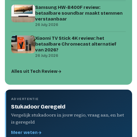
Samsung HW-B400F review:
betaalbare soundbar maakt stemmen
verstaanbaar
26 July 2026
Xiaomi TV Stick 4K review: het
betaalbare Chromecast alternatief
van 2026?
26 July 2026
Alles uit Tech Review
ADVERTENTIE
Stukadoor Geregeld
Vergelijk stukadoors in jouw regio, vraag aan, en het
is geregeld
Meer weten