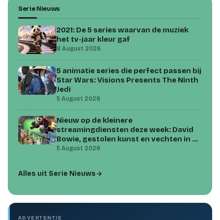
Serie Nieuws
2021: De 5 series waarvan de muziek
het tv-jaar kleur gaf
8 August 2026
5 animatie series die perfect passen bij
Star Wars: Visions Presents The Ninth
Jedi
5 August 2026
Nieuw op de kleinere
streamingdiensten deze week: David
Bowie, gestolen kunst en vechten in de
woestijn
5 August 2026
Alles uit Serie Nieuws
ADVERTENTIE