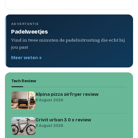
ADVERTENTIE
Padelweetjes
Vind in twee minuten de padeluitrusting die echt bij
jou past
Meer weten
Tech Review
Alpina pizza airfryer review
9 August 2026
Crivit urban 3 0 x review
9 August 2026