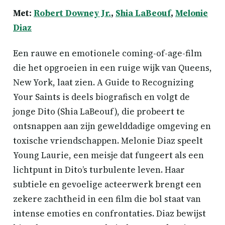
Met:
Robert Downey Jr.
,
Shia LaBeouf
,
Melonie
Diaz
Een rauwe en emotionele coming-of-age-film
die het opgroeien in een ruige wijk van Queens,
New York, laat zien. A Guide to Recognizing
Your Saints is deels biografisch en volgt de
jonge Dito (Shia LaBeouf), die probeert te
ontsnappen aan zijn gewelddadige omgeving en
toxische vriendschappen. Melonie Diaz speelt
Young Laurie, een meisje dat fungeert als een
lichtpunt in Dito’s turbulente leven. Haar
subtiele en gevoelige acteerwerk brengt een
zekere zachtheid in een film die bol staat van
intense emoties en confrontaties. Diaz bewijst