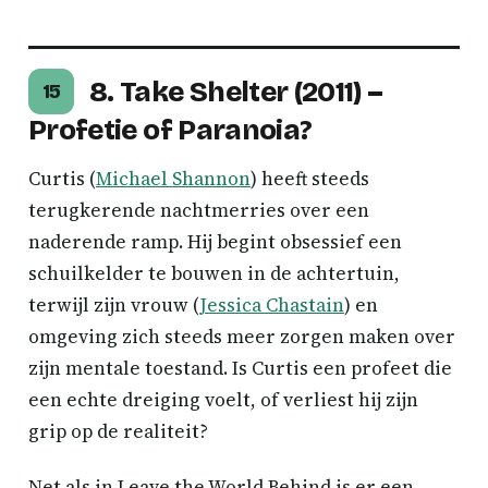
8. Take Shelter (2011) –
15
Profetie of Paranoia?
Curtis (
Michael Shannon
) heeft steeds
terugkerende nachtmerries over een
naderende ramp. Hij begint obsessief een
schuilkelder te bouwen in de achtertuin,
terwijl zijn vrouw (
Jessica Chastain
) en
omgeving zich steeds meer zorgen maken over
zijn mentale toestand. Is Curtis een profeet die
een echte dreiging voelt, of verliest hij zijn
grip op de realiteit?
Net als in Leave the World Behind is er een