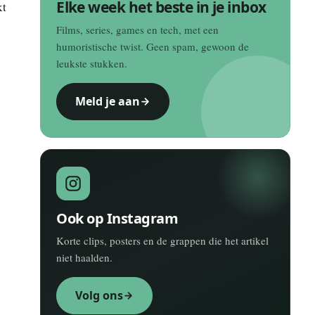
Elke week het beste in je inbox
kt
Films, series, games en tech, met een
humoristische twist. Geen spam, gewoon de
leukste stukken.
Meld je aan
Ook op Instagram
Korte clips, posters en de grappen die het artikel
niet haalden.
Volg ons