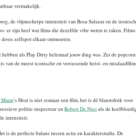
anbaar vermakelijk.
rg, de vlijmscherpe intensiteit van Rosa Salazar en de ironisc
: er zijn heel wat films die dezelfde vibe weten te raken. Films
e dosis zelfspot elkaar ontmoeten.
ét hebben als Play Dirty helemaal jouw ding was. Zet de popcorn
nis van de meest iconische en verrassende heist- en misdaadfilm
l Mann
’s Heat is niet zomaar een film, het is dé blauwdruk voor
sessieve politie-inspecteur en
Robert De Niro
als de koelbloedi
e intensiteit.
t is de perfecte balans tussen actie en karakterstudie. De