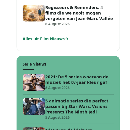
Regisseurs & Reminders: 4
films die we nooit mogen
vergeten van Jean-Marc Vallée
6 August 2026
Alles uit Film Nieuws
Serie Nieuws
2021: De 5 series waarvan de
muziek het tv-jaar kleur gaf
8 August 2026
5 animatie series die perfect
passen bij Star Wars: Visions
Presents The Ninth Jedi
5 August 2026