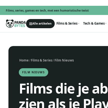
Films, series, games en tech, met een humoristische twist
Films & Series
Tech & Games
Alle artikelen
Home
/
Films & Series
/
Film Nieuws
FILM NIEUWS
Films die je 
zien als je Pla