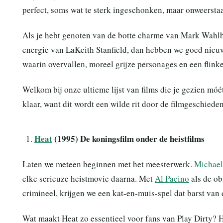
perfect, soms wat te sterk ingeschonken, maar onweersta
Als je hebt genoten van de botte charme van Mark Wahlbe
energie van LaKeith Stanfield, dan hebben we goed nieuws
waarin overvallen, moreel grijze personages en een flink
Welkom bij onze ultieme lijst van films die je gezien mó
klaar, want dit wordt een wilde rit door de filmgeschiede
Heat
(1995) De koningsfilm onder de heistfilms
Laten we meteen beginnen met het meesterwerk.
Michae
elke serieuze heistmovie daarna. Met
Al Pacino
als de ob
crimineel, krijgen we een kat-en-muis-spel dat barst van d
Wat maakt Heat zo essentieel voor fans van Play Dirty? He