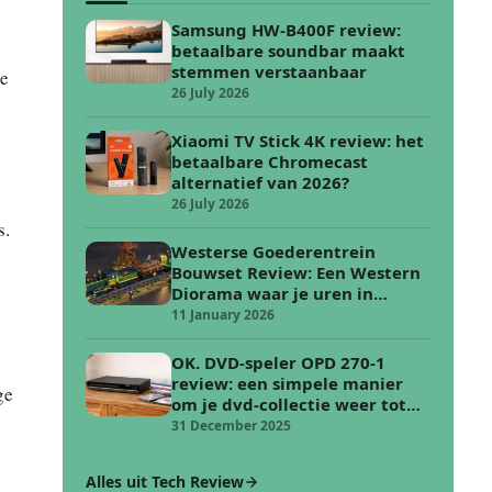
Samsung HW-B400F review:
betaalbare soundbar maakt
stemmen verstaanbaar
he
26 July 2026
Xiaomi TV Stick 4K review: het
betaalbare Chromecast
alternatief van 2026?
26 July 2026
s.
Westerse Goederentrein
Bouwset Review: Een Western
Diorama waar je uren in
verdwijnt
11 January 2026
OK. DVD-speler OPD 270-1
review: een simpele manier
ge
om je dvd-collectie weer tot
leven te wekken
31 December 2025
Alles uit Tech Review