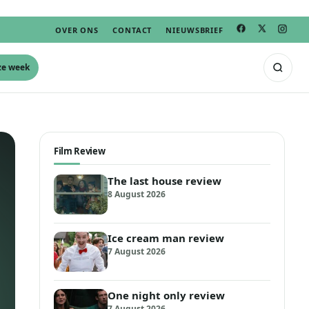
OVER ONS
CONTACT
NIEUWSBRIEF
ze week
Film Review
The last house review
8 August 2026
Ice cream man review
7 August 2026
One night only review
7 August 2026