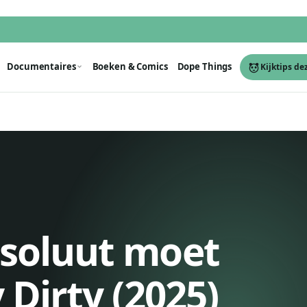
Documentaires
Boeken & Comics
Dope Things
Kijktips de
absoluut moet
y Dirty (2025)