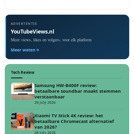
ADVERTENTIE
YouTubeViews.nl
Meer views, likes en volgers, voor elk platform
Meer weten
Tech Review
Samsung HW-B400F review:
betaalbare soundbar maakt stemmen
verstaanbaar
26 July 2026
Xiaomi TV Stick 4K review: het
betaalbare Chromecast alternatief
van 2026?
26 July 2026