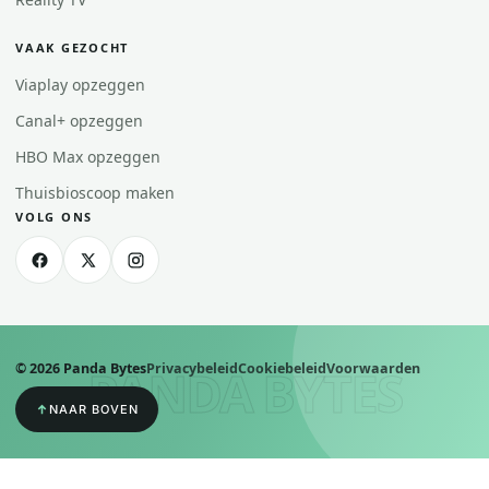
VAAK GEZOCHT
Viaplay opzeggen
Canal+ opzeggen
HBO Max opzeggen
Thuisbioscoop maken
VOLG ONS
©
2026
Panda Bytes
Privacybeleid
Cookiebeleid
Voorwaarden
PANDA BYTES
NAAR BOVEN