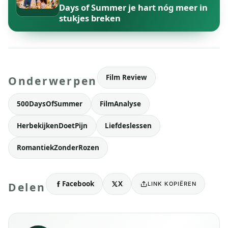
Days of Summer je hart nóg meer in
stukjes breken
Film Review
Onderwerpen
500DaysOfSummer
FilmAnalyse
HerbekijkenDoetPijn
Liefdeslessen
RomantiekZonderRozen
Facebook
X
LINK KOPIËREN
Delen