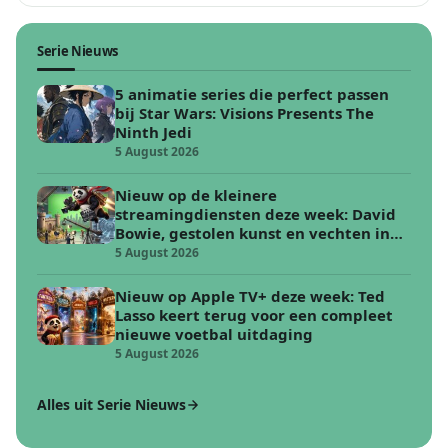
Serie Nieuws
5 animatie series die perfect passen
bij Star Wars: Visions Presents The
Ninth Jedi
5 August 2026
Nieuw op de kleinere
streamingdiensten deze week: David
Bowie, gestolen kunst en vechten in
de woestijn
5 August 2026
Nieuw op Apple TV+ deze week: Ted
Lasso keert terug voor een compleet
nieuwe voetbal uitdaging
5 August 2026
Alles uit Serie Nieuws