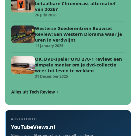
betaalbare Chromecast alternatief
van 2026?
26 July 2026
Westerse Goederentrein Bouwset
Review: Een Western Diorama waar je
uren in verdwijnt
11 January 2026
OK. DVD-speler OPD 270-1 review: een
simpele manier om je dvd-collectie
weer tot leven te wekken
31 December 2025
Alles uit Tech Review
ADVERTENTIE
YouTubeViews.nl
Meer views, likes en volgers, voor elk platform