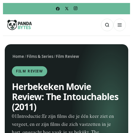
Home
/
Films & Series
/
Film Review
FILM REVIEW
Herbekeken Movie
Review: The Intouchables
(2011)
01Introductie:Er zijn films die je één keer ziet en
vergeet, en er zijn films die zich vastzetten in je
hart, ongeacht hoe vaak je ze bekijkt. The