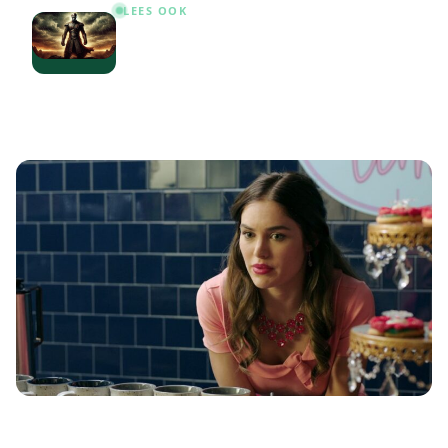
LEES OOK
Djimon Hounsou: 10 onvergetelijke
films en series die je gezien moet
hebben