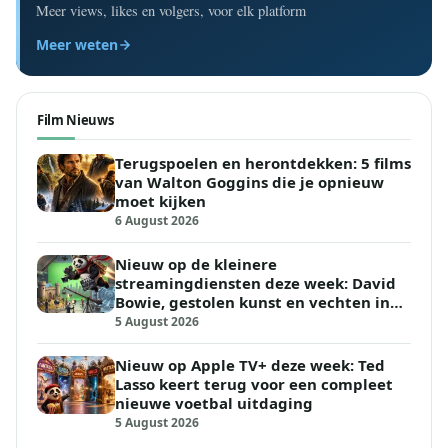
Meer views, likes en volgers, voor elk platform
Meer weten
Film Nieuws
Terugspoelen en herontdekken: 5 films
van Walton Goggins die je opnieuw
moet kijken
6 August 2026
Nieuw op de kleinere
streamingdiensten deze week: David
Bowie, gestolen kunst en vechten in
de woestijn
5 August 2026
Nieuw op Apple TV+ deze week: Ted
Lasso keert terug voor een compleet
nieuwe voetbal uitdaging
5 August 2026