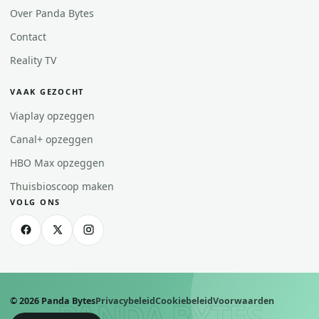
Over Panda Bytes
Contact
Reality TV
VAAK GEZOCHT
Viaplay opzeggen
Canal+ opzeggen
HBO Max opzeggen
Thuisbioscoop maken
VOLG ONS
©
2026
Panda Bytes
Privacybeleid
Cookiebeleid
Voorwaarden
PANDA BYTES