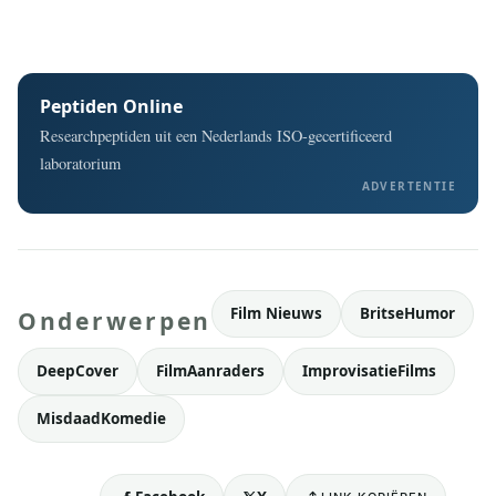
Peptiden Online
Researchpeptiden uit een Nederlands ISO-gecertificeerd
laboratorium
ADVERTENTIE
Film Nieuws
BritseHumor
Onderwerpen
DeepCover
FilmAanraders
ImprovisatieFilms
MisdaadKomedie