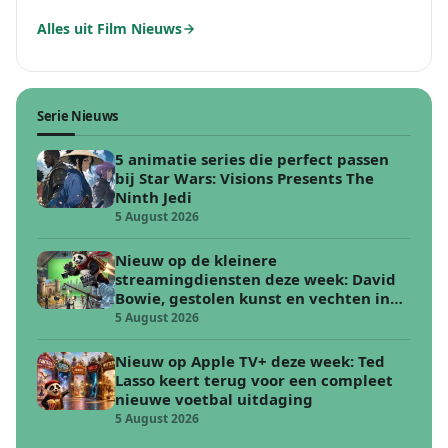
Alles uit Film Nieuws
Serie Nieuws
5 animatie series die perfect passen
bij Star Wars: Visions Presents The
Ninth Jedi
5 August 2026
Nieuw op de kleinere
streamingdiensten deze week: David
Bowie, gestolen kunst en vechten in
de woestijn
5 August 2026
Nieuw op Apple TV+ deze week: Ted
Lasso keert terug voor een compleet
nieuwe voetbal uitdaging
5 August 2026