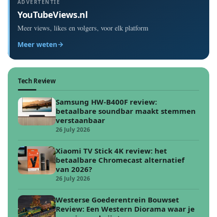
ADVERTENTIE
YouTubeViews.nl
Meer views, likes en volgers, voor elk platform
Meer weten
Tech Review
Samsung HW-B400F review:
betaalbare soundbar maakt stemmen
verstaanbaar
26 July 2026
Xiaomi TV Stick 4K review: het
betaalbare Chromecast alternatief
van 2026?
26 July 2026
Westerse Goederentrein Bouwset
Review: Een Western Diorama waar je