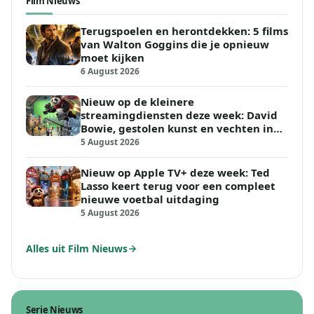
Film Nieuws
Terugspoelen en herontdekken: 5 films
van Walton Goggins die je opnieuw
moet kijken
6 August 2026
Nieuw op de kleinere
streamingdiensten deze week: David
Bowie, gestolen kunst en vechten in
de woestijn
5 August 2026
Nieuw op Apple TV+ deze week: Ted
Lasso keert terug voor een compleet
nieuwe voetbal uitdaging
5 August 2026
Alles uit Film Nieuws
Serie Nieuws