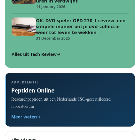
uren in verdwijnt
11 January 2026
OK. DVD-speler OPD 270-1 review: een
simpele manier om je dvd-collectie
weer tot leven te wekken
31 December 2025
Alles uit Tech Review
ADVERTENTIE
Peptiden Online
Researchpeptiden uit een Nederlands ISO-gecertificeerd
laboratorium
Meer weten