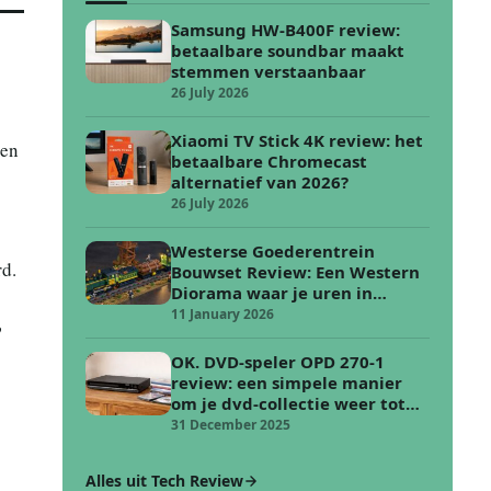
Samsung HW-B400F review:
betaalbare soundbar maakt
stemmen verstaanbaar
26 July 2026
Xiaomi TV Stick 4K review: het
een
betaalbare Chromecast
alternatief van 2026?
26 July 2026
Westerse Goederentrein
rd.
Bouwset Review: Een Western
Diorama waar je uren in
verdwijnt
11 January 2026
?
OK. DVD-speler OPD 270-1
review: een simpele manier
om je dvd-collectie weer tot
leven te wekken
31 December 2025
Alles uit Tech Review