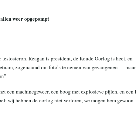
ballen weer opgepompt
or testosteron. Reagan is president, de Koude Oorlog is heet, en
ietnam, zogenaamd om foto’s te nemen van gevangenen — maar
en”.
met een machinegeweer, een boog met explosieve pijlen, en een l
mpel: wij hebben de oorlog niet verloren, we mogen hem gewoon