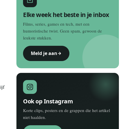
Elke week het beste in je inbox
Films, series, games en tech, met een
humoristische twist. Geen spam, gewoon de
leukste stukken.
Meld je aan
ijf
Ook op Instagram
Korte clips, posters en de grappen die het artikel
niet haalden.