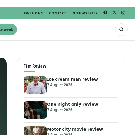
OVER ONS
CONTACT
NIEUWSBRIEF
ze week
Film Review
Ice cream man review
7 August 2026
One night only review
7 August 2026
Motor city movie review
2 August 2026