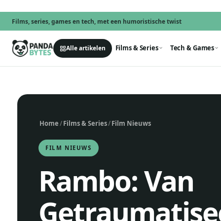
Films, series, games en tech, met een humoristische twist
Films & Series
Tech & Games
Alle artikelen
Home
/
Films & Series
/
Film Nieuws
FILM NIEUWS
Rambo: Van
Getraumatise