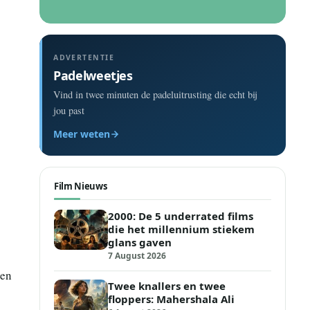
ADVERTENTIE
Padelweetjes
Vind in twee minuten de padeluitrusting die echt bij
jou past
Meer weten
Film Nieuws
2000: De 5 underrated films
die het millennium stiekem
glans gaven
7 August 2026
een
Twee knallers en twee
floppers: Mahershala Ali