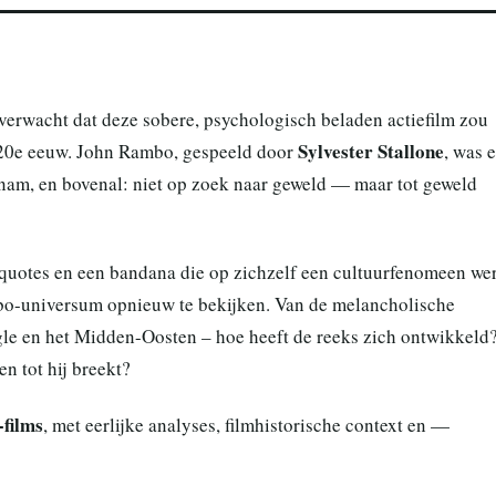
verwacht dat deze sobere, psychologisch beladen actiefilm zou
Sylvester Stallone
de 20e eeuw. John Rambo, gespeeld door
, was 
nam, en bovenal: niet op zoek naar geweld — maar tot geweld
he quotes en een bandana die op zichzelf een cultuurfenomeen we
mbo-universum opnieuw te bekijken. Van de melancholische
gle en het Midden-Oosten – hoe heeft de reeks zich ontwikkeld
n tot hij breekt?
films
, met eerlijke analyses, filmhistorische context en —