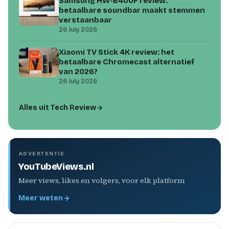
Samsung HW-B400F review:
betaalbare soundbar maakt stemmen
verstaanbaar
26 July 2026
Xiaomi TV Stick 4K review: het
betaalbare Chromecast alternatief
van 2026?
26 July 2026
Alles uit Tech Review
ADVERTENTIE
YouTubeViews.nl
Meer views, likes en volgers, voor elk platform
Meer weten