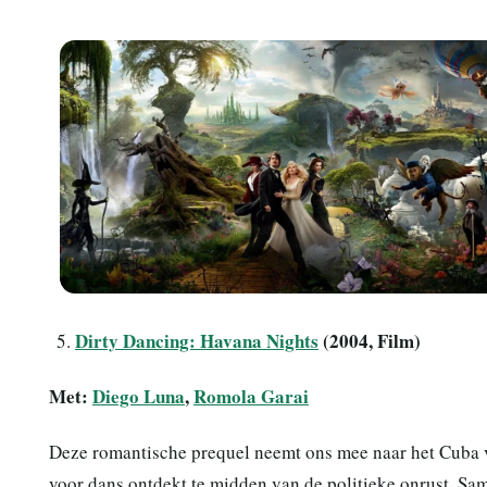
Dirty Dancing: Havana Nights
(2004, Film)
Met:
Diego Luna
,
Romola Garai
Deze romantische prequel neemt ons mee naar het Cuba v
voor dans ontdekt te midden van de politieke onrust. Same