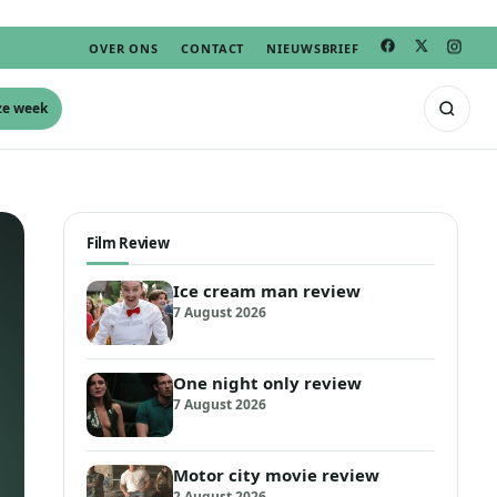
OVER ONS
CONTACT
NIEUWSBRIEF
ze week
Film Review
Ice cream man review
7 August 2026
One night only review
7 August 2026
Motor city movie review
2 August 2026