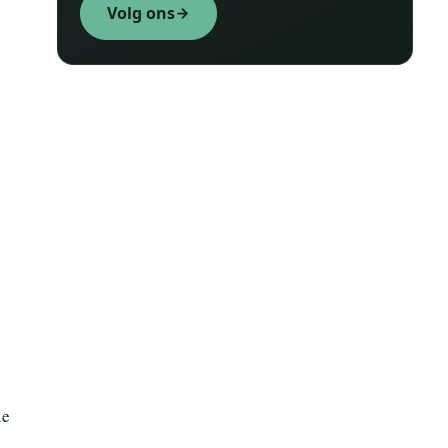
Volg ons
ie