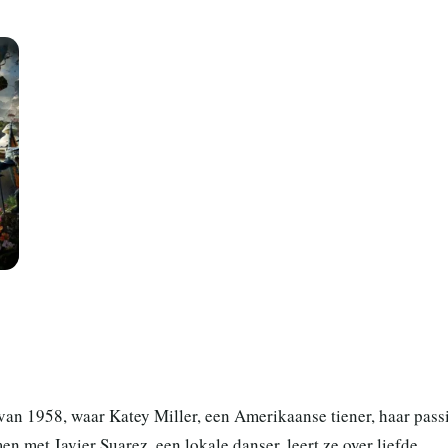
an 1958, waar Katey Miller, een Amerikaanse tiener, haar pass
n met Javier Suarez, een lokale danser, leert ze over liefde,