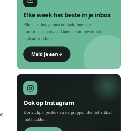
Elke week het beste in je inbox
Films, series, games en tech, met een
humoristische twist. Geen spam, gewoon de
leukste stukken.
Meld je aan
Ook op Instagram
Korte clips, posters en de grappen die het artikel
or
niet haalden.