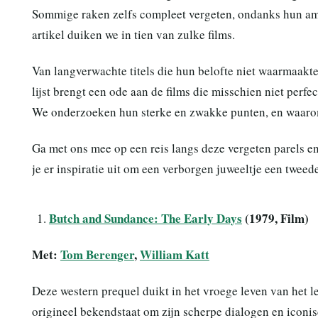
Sommige raken zelfs compleet vergeten, ondanks hun ambi
artikel duiken we in tien van zulke films.
Van langverwachte titels die hun belofte niet waarmaakt
lijst brengt een ode aan de films die misschien niet perf
We onderzoeken hun sterke en zwakke punten, en waarom
Ga met ons mee op een reis langs deze vergeten parels e
je er inspiratie uit om een verborgen juweeltje een tweed
Butch and Sundance: The Early Days
(1979, Film)
Met:
Tom Berenger
,
William Katt
Deze western prequel duikt in het vroege leven van het 
origineel bekendstaat om zijn scherpe dialogen en icon