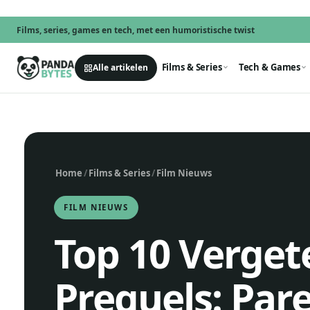
Films, series, games en tech, met een humoristische twist
Films & Series
Tech & Games
Alle artikelen
Home
/
Films & Series
/
Film Nieuws
FILM NIEUWS
Top 10 Verget
Prequels: Pare