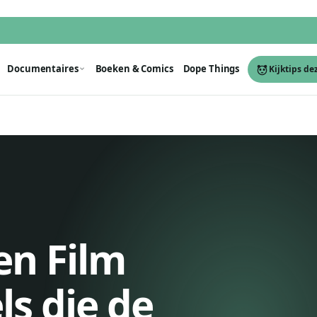
Documentaires
Boeken & Comics
Dope Things
Kijktips de
en Film
ls die de