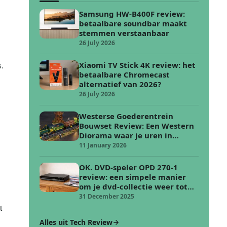
Samsung HW-B400F review:
betaalbare soundbar maakt
stemmen verstaanbaar
26 July 2026
.
Xiaomi TV Stick 4K review: het
betaalbare Chromecast
alternatief van 2026?
26 July 2026
Westerse Goederentrein
Bouwset Review: Een Western
Diorama waar je uren in
verdwijnt
11 January 2026
OK. DVD-speler OPD 270-1
review: een simpele manier
om je dvd-collectie weer tot
leven te wekken
31 December 2025
t
Alles uit Tech Review