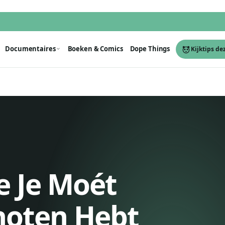
Documentaires
Boeken & Comics
Dope Things
Kijktips de
e Je Moét
enoten Hebt