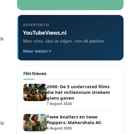
ADVERTENTIE
YouTubeViews.nl
th
Meer views, likes en volgers, voor elk platform
Meer weten
Film Nieuws
2000: De 5 underrated films
die het millennium stiekem
glans gaven
7 August 2026
Twee knallers en twee
ële
floppers: Mahershala Ali
6 August 2026