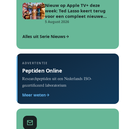
Nieuw op Apple TV+ deze
week: Ted Lasso keert terug
voor een compleet nieuwe
voetbal uitdaging
5 August 2026
Alles uit Serie Nieuws
ADVERTENTIE
Peptiden Online
Researchpeptiden uit een Nederlands ISO-
e
gecertificeerd laboratorium
Meer weten