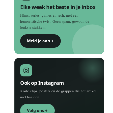
Elke week het beste in je inbox
Films, series, games en tech, met een
humoristische twist. Geen spam, gewoon de
leukste stukken.
Meld je aan
Ook op Instagram
Korte clips, posters en de grappen die het artikel
niet haalden.
Volg ons