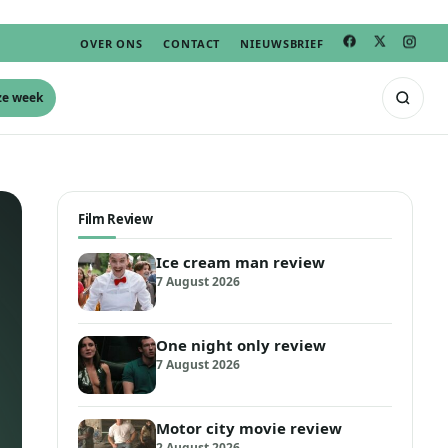
OVER ONS
CONTACT
NIEUWSBRIEF
ze week
Film Review
Ice cream man review
7 August 2026
One night only review
7 August 2026
Motor city movie review
2 August 2026