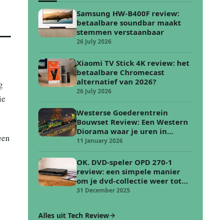
Samsung HW-B400F review:
betaalbare soundbar maakt
stemmen verstaanbaar
26 July 2026
Xiaomi TV Stick 4K review: het
betaalbare Chromecast
alternatief van 2026?
g
26 July 2026
ie
Westerse Goederentrein
Bouwset Review: Een Western
Diorama waar je uren in
een
verdwijnt
11 January 2026
OK. DVD-speler OPD 270-1
review: een simpele manier
om je dvd-collectie weer tot
leven te wekken
31 December 2025
Alles uit Tech Review