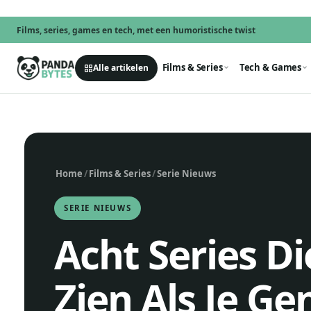
Films, series, games en tech, met een humoristische twist
Films & Series
Tech & Games
Alle artikelen
Home
/
Films & Series
/
Serie Nieuws
SERIE NIEUWS
Acht Series Di
Zien Als Je G