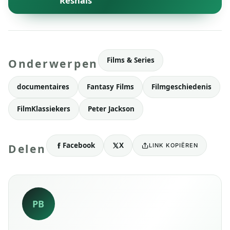
Resnais
Films & Series
Onderwerpen
documentaires
Fantasy Films
Filmgeschiedenis
FilmKlassiekers
Peter Jackson
Facebook
X
LINK KOPIËREN
Delen
PB