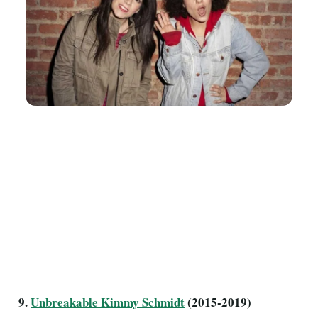
9.
Unbreakable Kimmy Schmidt
(2015-2019)