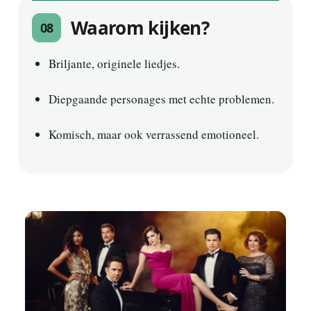
Waarom kijken?
08
Briljante, originele liedjes.
Diepgaande personages met echte problemen.
Komisch, maar ook verrassend emotioneel.