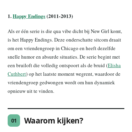
1.
Happy Endings
(2011-2013)
Als er één serie is die qua vibe dicht bij New Girl komt,
is het Happy Endings. Deze onderschatte sitcom draait
om een vriendengroep in Chicago en heeft dezelfde
snelle humor en absurde situaties. De serie begint met
een bruiloft die volledig ontspoort als de bruid (
Elisha
Cuthbert
) op het laatste moment wegrent, waardoor de
vriendengroep gedwongen wordt om hun dynamiek
opnieuw uit te vinden.
Waarom kijken?
01