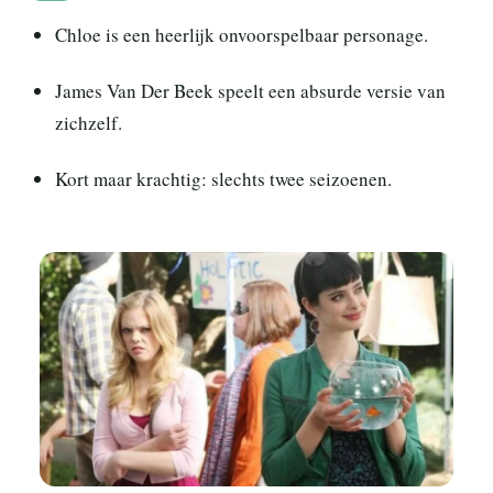
Chloe is een heerlijk onvoorspelbaar personage.
James Van Der Beek speelt een absurde versie van
zichzelf.
Kort maar krachtig: slechts twee seizoenen.