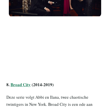
8.
Broad City
(2014-2019)
Deze serie volgt Abbi en Ilana, twee chaotische
twintigers in New York. Broad City is een ode aan