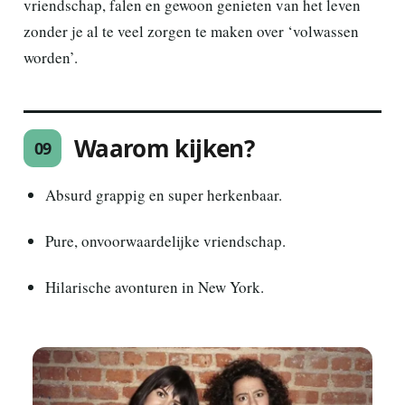
vriendschap, falen en gewoon genieten van het leven
zonder je al te veel zorgen te maken over ‘volwassen
worden’.
Waarom kijken?
09
Absurd grappig en super herkenbaar.
Pure, onvoorwaardelijke vriendschap.
Hilarische avonturen in New York.