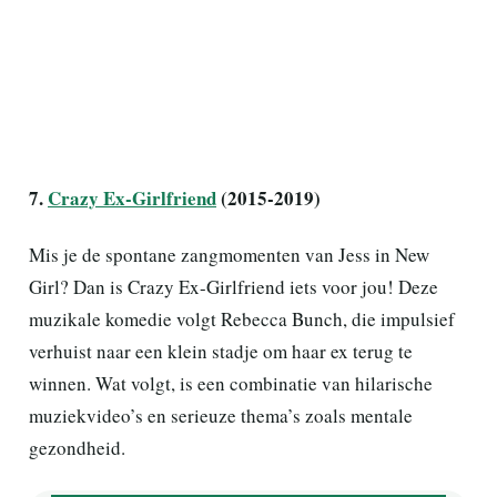
7.
Crazy Ex-Girlfriend
(2015-2019)
Mis je de spontane zangmomenten van Jess in New
Girl? Dan is Crazy Ex-Girlfriend iets voor jou! Deze
muzikale komedie volgt Rebecca Bunch, die impulsief
verhuist naar een klein stadje om haar ex terug te
winnen. Wat volgt, is een combinatie van hilarische
muziekvideo’s en serieuze thema’s zoals mentale
gezondheid.