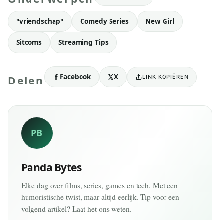
"vriendschap"
Comedy Series
New Girl
Sitcoms
Streaming Tips
Facebook
X
LINK KOPIËREN
Delen
PB
Panda Bytes
Elke dag over films, series, games en tech. Met een
humoristische twist, maar altijd eerlijk. Tip voor een
volgend artikel? Laat het ons weten.