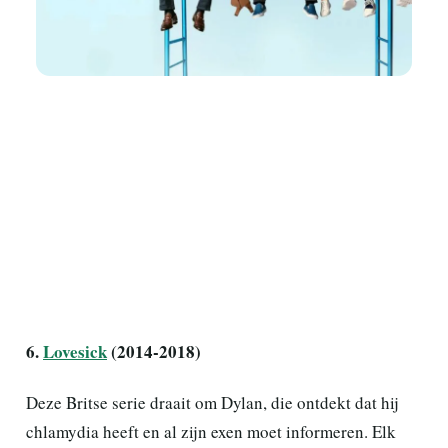
6.
Lovesick
(2014-2018)
Deze Britse serie draait om Dylan, die ontdekt dat hij
chlamydia heeft en al zijn exen moet informeren. Elk