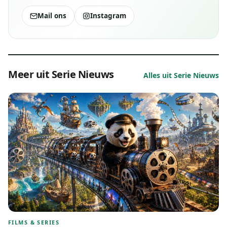
Mail ons
Instagram
Meer uit Serie Nieuws
Alles uit Serie Nieuws
FILMS & SERIES