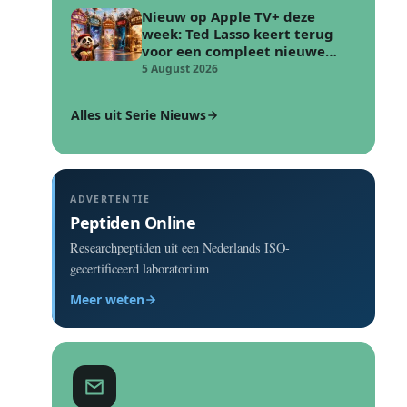
Nieuw op Apple TV+ deze
week: Ted Lasso keert terug
voor een compleet nieuwe
voetbal uitdaging
5 August 2026
Alles uit Serie Nieuws
ADVERTENTIE
Peptiden Online
Researchpeptiden uit een Nederlands ISO-
gecertificeerd laboratorium
Meer weten