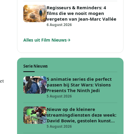
Regisseurs & Reminders: 4
films die we nooit mogen
vergeten van Jean-Marc Vallée
6 August 2026
Alles uit Film Nieuws
Serie Nieuws
5 animatie series die perfect
et
passen bij Star Wars: Visions
Presents The Ninth Jedi
5 August 2026
Nieuw op de kleinere
streamingdiensten deze week:
David Bowie, gestolen kunst
en vechten in de woestijn
5 August 2026