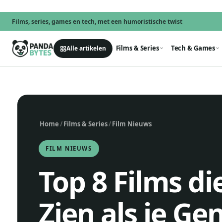
Films, series, games en tech, met een humoristische twist
Films & Series
Tech & Games
Alle artikelen
Home
/
Films & Series
/
Film Nieuws
FILM NIEUWS
Top 8 Films di
Zien als je Ge