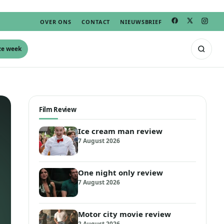
OVER ONS
CONTACT
NIEUWSBRIEF
ze week
Film Review
Ice cream man review
7 August 2026
One night only review
7 August 2026
Motor city movie review
2 August 2026