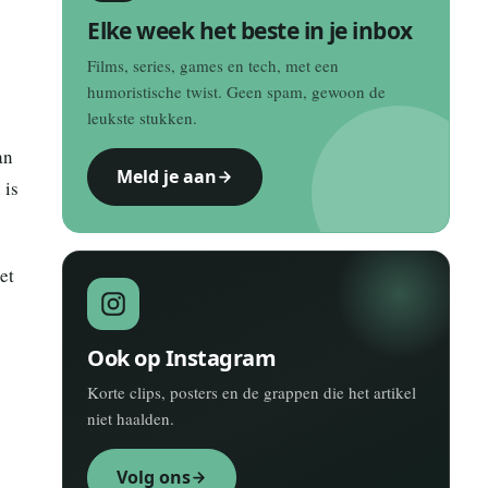
Elke week het beste in je inbox
Films, series, games en tech, met een
humoristische twist. Geen spam, gewoon de
leukste stukken.
an
Meld je aan
 is
et
Ook op Instagram
Korte clips, posters en de grappen die het artikel
niet haalden.
Volg ons