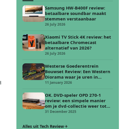
Samsung HW-B400F review:
betaalbare soundbar maakt
stemmen verstaanbaar
26 July 2026
Xiaomi TV Stick 4K review: het
betaalbare Chromecast
alternatief van 2026?
26 July 2026
Westerse Goederentrein
Bouwset Review: Een Western
Diorama waar je uren in
d
verdwijnt
11 January 2026
OK. DVD-speler OPD 270-1
review: een simpele manier
om je dvd-collectie weer tot
leven te wekken
31 December 2025
Alles uit Tech Review