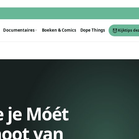
Documentaires
Boeken & Comics
Dope Things
Kijktips de
e je Móét
noot van