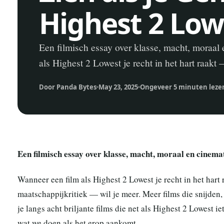
Highest 2 Low
Een filmisch essay over klasse, macht, moraa
als Highest 2 Lowest je recht in het hart raak
Door Panda Bytes
May 23, 2025
Ongeveer 5 minuten leze
Een filmisch essay over klasse, macht, moraal en cinem
Wanneer een film als Highest 2 Lowest je recht in het hart
maatschappijkritiek — wil je meer. Meer films die snijden,
je langs acht briljante films die net als Highest 2 Lowest 
wat we doen als het erop aankomt.