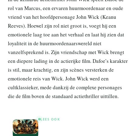
rol van Marcus, een ervaren huurmoordenaar en oude
vriend van het hoofdpersonage John Wick (Keanu
Reeves). Hoewel zijn rol niet groot is, voegt hij een
emotionele laag toe aan het verhaal en laat hij zien dat
loyaliteit in de huurmoordenaarswereld niet
vanzelfsprekend is. Zijn vriendschap met Wick brengt
een diepere lading in de actierijke film. Dafoe’s karakter
is stil, maar krachtig, en zijn scènes versterken de
emotionele reis van Wick. John Wick werd een
cultklassieker, mede dankzij de complexe personages
die de film boven de standaard actiethriller uittillen.
LEES OOK
2000: De 5 underrated films die
het millennium stiekem glans