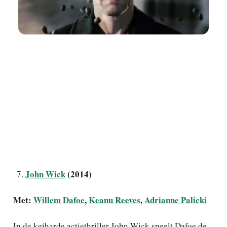
John Wick
(2014)
Met:
Willem Dafoe
,
Keanu Reeves
,
Adrianne Palicki
In de keiharde actiethriller John Wick speelt Dafoe de