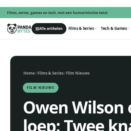
Films, series, games en tech, met een humoristische twist
Films & Series
Tech & Games
Alle artikelen
Home
/
Films & Series
/
Film Nieuws
FILM NIEUWS
Owen Wilson 
loep: Twee kn