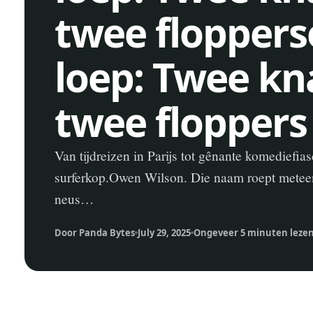
twee floppers
loep: Twee kn
twee floppers
Van tijdreizen in Parijs tot gênante komediefia
surferkop.Owen Wilson. Die naam roept metee
neus…
Door Panda Bytes
July 29, 2025
Ongeveer 5 minuten leze