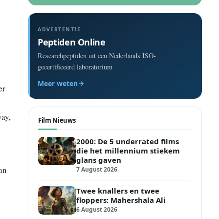
ADVERTENTIE
Peptiden Online
Researchpeptiden uit een Nederlands ISO-
gecertificeerd laboratorium
Meer weten
er
way,
Film Nieuws
2000: De 5 underrated films
die het millennium stiekem
glans gaven
van
7 August 2026
Twee knallers en twee
floppers: Mahershala Ali
6 August 2026