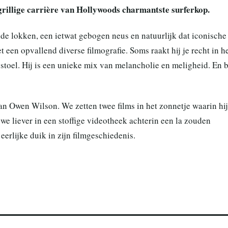
 grillige carrière van Hollywoods charmantste surferkop.
e lokken, een ietwat gebogen neus en natuurlijk dat iconische
t een opvallend diverse filmografie. Soms raakt hij je recht in h
pstoel. Hij is een unieke mix van melancholie en meligheid. En b
an Owen Wilson. We zetten twee films in het zonnetje waarin hi
e we liever in een stoffige videotheek achterin een la zouden
rlijke duik in zijn filmgeschiedenis.