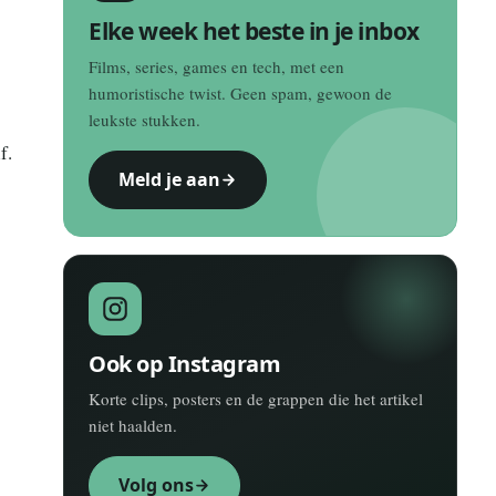
Elke week het beste in je inbox
Films, series, games en tech, met een
humoristische twist. Geen spam, gewoon de
leukste stukken.
f.
Meld je aan
Ook op Instagram
Korte clips, posters en de grappen die het artikel
niet haalden.
Volg ons