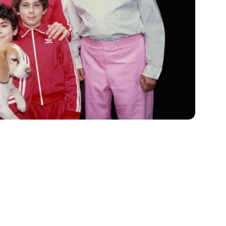
j jou past
ADVERTENTI