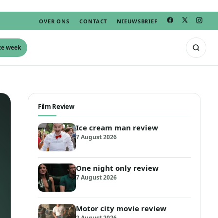
OVER ONS
CONTACT
NIEUWSBRIEF
ze week
Film Review
Ice cream man review
7 August 2026
One night only review
7 August 2026
Motor city movie review
2 August 2026