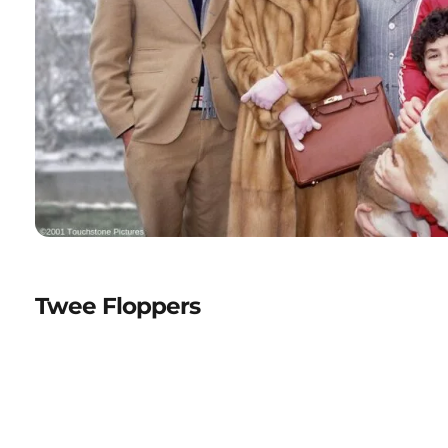
Twee Floppers
Padelweetjes
Vind in twee minuten de padeluitrusting die echt bi