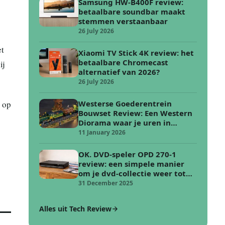
Samsung HW-B400F review:
betaalbare soundbar maakt
stemmen verstaanbaar
26 July 2026
et
Xiaomi TV Stick 4K review: het
betaalbare Chromecast
ij
alternatief van 2026?
26 July 2026
j op
Westerse Goederentrein
Bouwset Review: Een Western
Diorama waar je uren in
verdwijnt
11 January 2026
OK. DVD-speler OPD 270-1
review: een simpele manier
om je dvd-collectie weer tot
leven te wekken
31 December 2025
Alles uit Tech Review