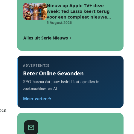
Nieuw op Apple TV+ deze
week: Ted Lasso keert terug
voor een compleet nieuwe
voetbal uitdaging
5 August 2026
Alles uit Serie Nieuws
ADVERTENTIE
Beter Online Gevonden
SEO-bureau dat jouw bedrijf laat opvallen in
zoekmachines en AI
Meer weten
 een