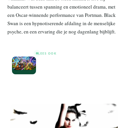
balanceert tussen spanning en emotioneel drama, met
een Oscar-winnende performance van Portman. Black
Swan is een hypnotiserende afdaling in de menselijke
psyche, en een ervaring die je nog dagenlang bijblijft.
LEES OOK
Panda Bytes: welke games zijn er
deze week nieuw? Vietnam,
miniatuur-overleving en een
retourtje Cyrodiil