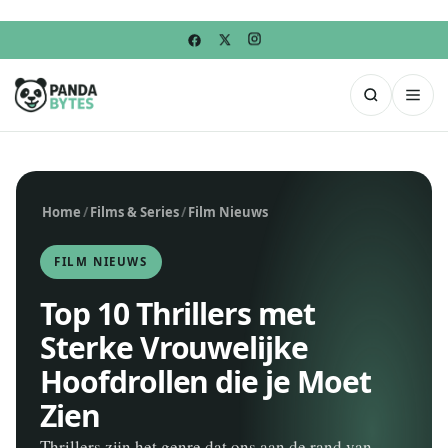
Home
/
Films & Series
/
Film Nieuws
FILM NIEUWS
Top 10 Thrillers met
Sterke Vrouwelijke
Hoofdrollen die je Moet
Zien
Thrillers zijn het genre dat ons aan de rand van