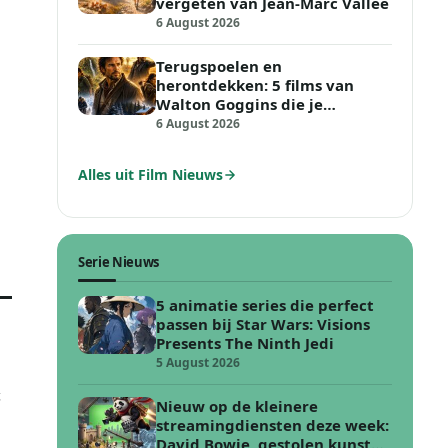
vergeten van Jean-Marc Vallée
6 August 2026
Terugspoelen en
herontdekken: 5 films van
Walton Goggins die je
opnieuw moet kijken
6 August 2026
Alles uit Film Nieuws
Serie Nieuws
5 animatie series die perfect
passen bij Star Wars: Visions
Presents The Ninth Jedi
5 August 2026
t
Nieuw op de kleinere
streamingdiensten deze week:
David Bowie, gestolen kunst