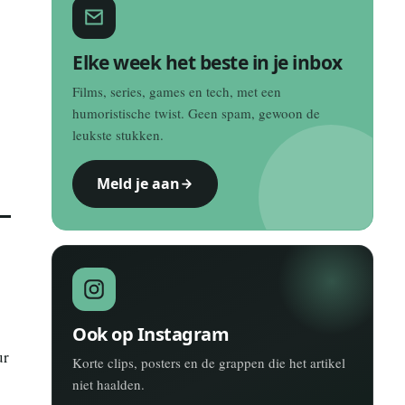
Elke week het beste in je inbox
Films, series, games en tech, met een
humoristische twist. Geen spam, gewoon de
leukste stukken.
Meld je aan
Ook op Instagram
ur
Korte clips, posters en de grappen die het artikel
niet haalden.