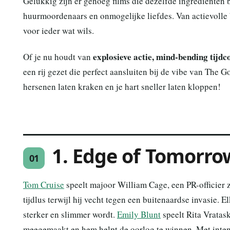
Gelukkig zijn er genoeg films die dezelfde ingrediënten b
huurmoordenaars en onmogelijke liefdes. Van actievolle bl
voor ieder wat wils.
explosieve actie, mind-bending tijd
Of je nu houdt van
een rij gezet die perfect aansluiten bij de vibe van The G
hersenen laten kraken en je hart sneller laten kloppen!
1. Edge of Tomorro
01
Tom Cruise
speelt majoor William Cage, een PR-officier z
tijdlus terwijl hij vecht tegen een buitenaardse invasie. E
sterker en slimmer wordt.
Emily Blunt
speelt Rita Vratas
meegemaakt en hem helpt de oorlog te winnen. Met intens