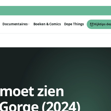
Documentaires
Boeken & Comics
Dope Things
Kijktips de
e moet zien
 Gorge (2024)