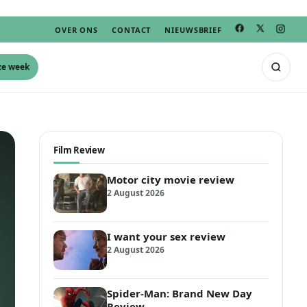
OVER ONS
CONTACT
NIEUWSBRIEF
ze week
Film Review
Motor city movie review
2 August 2026
I want your sex review
2 August 2026
Spider-Man: Brand New Day
Review