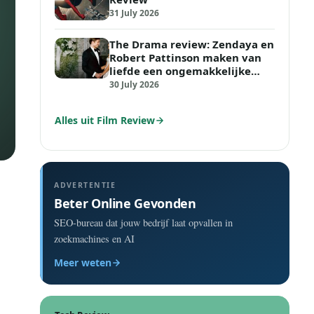
31 July 2026
The Drama review: Zendaya en
Robert Pattinson maken van
liefde een ongemakkelijke
tijdbom
30 July 2026
Alles uit Film Review
ADVERTENTIE
Beter Online Gevonden
SEO-bureau dat jouw bedrijf laat opvallen in
zoekmachines en AI
Meer weten