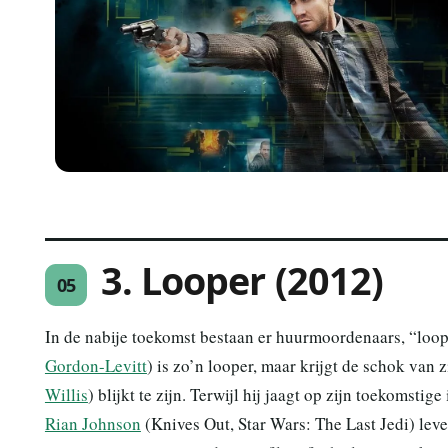
3. Looper (2012)
05
In de nabije toekomst bestaan er huurmoordenaars, “loope
Gordon-Levitt
) is zo’n looper, maar krijgt de schok van 
Willis
) blijkt te zijn. Terwijl hij jaagt op zijn toekomsti
Rian Johnson
(Knives Out, Star Wars: The Last Jedi) levert