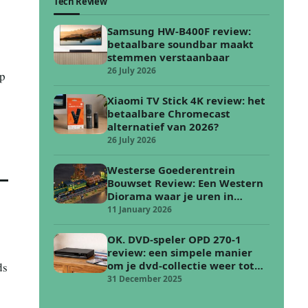
Tech Review
Samsung HW-B400F review:
betaalbare soundbar maakt
stemmen verstaanbaar
26 July 2026
op
Xiaomi TV Stick 4K review: het
betaalbare Chromecast
alternatief van 2026?
26 July 2026
Westerse Goederentrein
Bouwset Review: Een Western
Diorama waar je uren in
verdwijnt
11 January 2026
OK. DVD-speler OPD 270-1
review: een simpele manier
om je dvd-collectie weer tot
ds
leven te wekken
31 December 2025