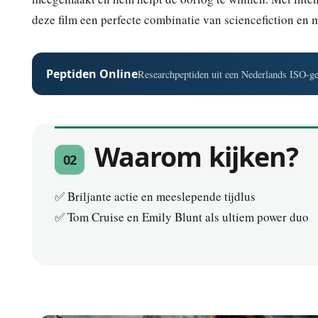
deze film een perfecte combinatie van sciencefiction en mi
Peptiden Online
Researchpeptiden uit een Nederlands ISO-gec
Waarom kijken?
02
✅ Briljante actie en meeslepende tijdlus
✅ Tom Cruise en Emily Blunt als ultiem power duo