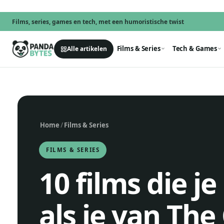
Films, series, games en tech, met een humoristische twist
Films & Series
Tech & Games
Alle artikelen
Home
/
Films & Series
FILMS & SERIES
10 films die j
als je van The