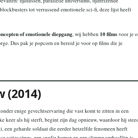
evatten: tijdlussen, parallelle universums, tijdreizende
ockbusters tot verrassend emotionele sci-fi, deze lijst heeft
concepten of emotionele diepgang
10 films
, wij hebben
voor je 
orge. Dus pak je popcorn en bereid je voor op films die je
w (2014)
onder enige gevechtservaring die vast komt te zitten in een
lke keer als hij sterft, begint zijn dag opnieuw, waardoor hij stee
ki, een geharde soldaat die eerder hetzelfde fenomeen heeft
e actiescènes, een snufje humor en een slimme verhaallijn is